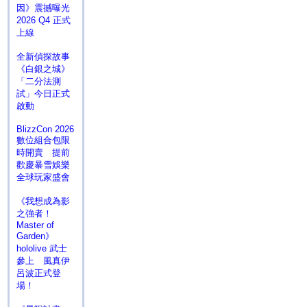
因》震撼曝光
2026 Q4 正式
上線
全新偵探故事
《白銀之城》
「二分法測
試」今日正式
啟動
BlizzCon 2026
數位組合包限
時開賣 提前
歡慶暴雪娛樂
全球玩家盛會
《我想成為影
之強者！
Master of
Garden》
hololive 武士
參上 風真伊
呂波正式登
場！