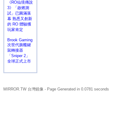
《RO仙境傳說
3》「啟燃測
試」已圓滿落
幕 熟悉又創新
的 RO 體驗獲
玩家肯定
Brook Gaming
次世代旗艦鍵
鼠轉接器
「Sniper 2」
全球正式上市
MIRROR.TW 台灣鏡像
- Page Generated in 0.0781 seconds