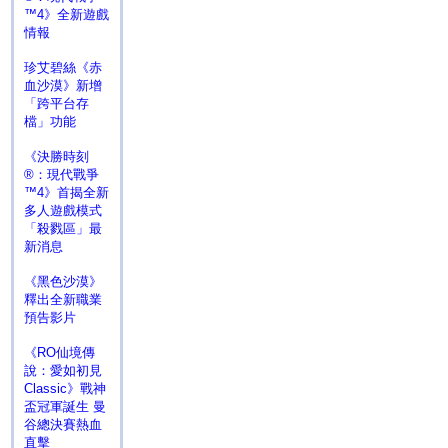
™4》全新遊戲
情報
珍艾碧絲《赤
血沙漠》新增
「跨平台存
檔」功能
《決勝時刻
®：現代戰爭
™4》首揭全新
多人遊戲模式
「殺戮區」最
新消息
《黑色沙漠》
釋出全新職業
預告影片
《RO仙境傳
說：愛如初見
Classic》戰神
盃冠軍誕生 曼
谷總決賽熱血
直擊