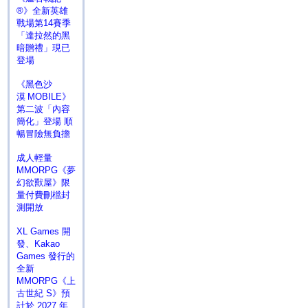
®》全新英雄
戰場第14賽季
「達拉然的黑
暗贈禮」現已
登場
《黑色沙
漠 MOBILE》
第二波「內容
簡化」登場 順
暢冒險無負擔
成人輕量
MMORPG《夢
幻欲獸屋》限
量付費刪檔封
測開放
XL Games 開
發、Kakao
Games 發行的
全新
MMORPG《上
古世紀 S》預
計於 2027 年