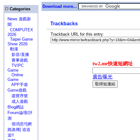
Download more...
Categories
News 遊戲新
Trackbacks
聞
COMPUTEX
Trackback URL for this entry:
2026
Taipei Game
Show 2026
動漫
影音/直播
賽事遊戲
TV/PC
Game
Online
Game
APP手遊
Game遊戲
虛寶序號
成人遊戲
Blog網誌
Forum論壇/評
測
假消息!![網
路謠傳] 追追
追!!