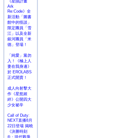
《星隕計畫
Ark
Re:Code》全
新活動「圖書
館中的怪談」
限定團員「雪
江」以及全新
銀河團員「米
德」登場！
「純愛」黨勿
入！《極上人
妻在我身邊》
於 EROLABS
正式開賣！
成人向射擊大
作《星慾姬
絆》公開四大
少女祕辛
Call of Duty:
NEXT直播8月
22日登場 揭曉
《決勝時刻
®：現代戰爭