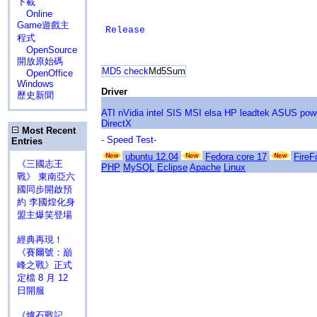
下載
Online
Game遊戲主
Release
程式
OpenSource
開放原始碼
MD5 check
Md5Sum
OpenOffice
Windows
Driver
歷史新聞
ATI
nVidia
intel
SIS
MSI
elsa
HP
leadtek
ASUS
pow
DirectX
Most Recent
- Speed Test-
Entries
ubuntu 12.04
Fedora core 17
FireF
《三國志王
PHP
MySQL
Eclipse
Apache
Linux
戰》 東南亞六
國同步開啟預
約 李國煌化身
盟主爆笑登場
經典再現！
《賽爾號：巔
峰之戰》正式
定檔 8 月 12
日開服
《爐石戰記