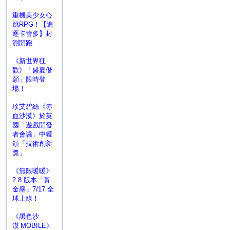
重機美少女心
跳RPG！【追
逐卡蕾多】封
測開跑
《新世界狂
歡》「盛夏偕
願」限時登
場！
珍艾碧絲《赤
血沙漠》於英
國「遊戲開發
者會議」中獲
頒「技術創新
獎」
《無限暖暖》
2.8 版本「黃
金塵」7/17 全
球上線！
《黑色沙
漠 MOBILE》