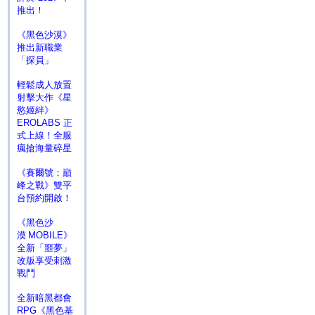
推出！
《黑色沙漠》
推出新職業
「探員」
輕鬆成人放置
射擊大作《星
慾姬絆》
EROLABS 正
式上線！全服
瘋搶海量碎星
《賽爾號：巔
峰之戰》雙平
台預約開啟！
《黑色沙
漠 MOBILE》
全新「噩夢」
改版享受刺激
戰鬥
全新暗黑都會
RPG《黑色基