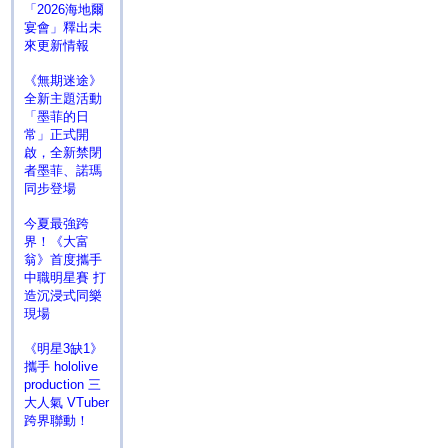
「2026海地爾
宴會」釋出未
來更新情報
《無期迷途》
全新主題活動
「墨菲的日
常」正式開
啟，全新禁閉
者墨菲、諾瑪
同步登場
今夏最強跨
界！《大富
翁》首度攜手
中職明星賽 打
造沉浸式同樂
現場
《明星3缺1》
攜手 hololive
production 三
大人氣 VTuber
跨界聯動！