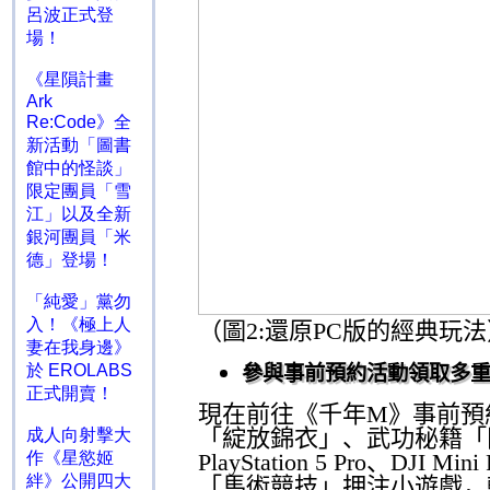
呂波正式登
場！
《星隕計畫
Ark
Re:Code》全
新活動「圖書
館中的怪談」
限定團員「雪
江」以及全新
銀河團員「米
德」登場！
「純愛」黨勿
入！《極上人
（
圖
2:
還原
PC
版的經典玩法
妻在我身邊》
參與事前預約活動領取多
於 EROLABS
正式開賣！
現在前往《千年
M
》事前預
「綻放錦衣」、武功秘籍「
成人向射擊大
PlayStation 5 Pro
、
DJI Mini 
作《星慾姬
絆》公開四大
「馬術競技」押注小遊戲，