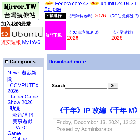
Fedora core 42
ubuntu 24.04.2 
Eclipse
2026
下載排行
《鬥陣特攻®》
《RO仙境傳說 3
加入我的最愛
《RO仙境傳說 3》
《玩星派對》
熱門下載
2026
2026
資安週報
My ipV6
Categories
Download more...
News 遊戲新
聞
COMPUTEX
Search
2026
Taipei Game
Show 2026
動漫
《千年》IP 改編《千年 
影音/直播
賽事遊戲
Friday, December 13, 2024, 12:33 
TV/PC
Posted by Administrator
Game
Online