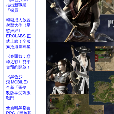
推出新職業
「探員」
輕鬆成人放置
射擊大作《星
慾姬絆》
EROLABS 正
式上線！全服
瘋搶海量碎星
《賽爾號：巔
峰之戰》雙平
台預約開啟！
《黑色沙
漠 MOBILE》
全新「噩夢」
改版享受刺激
戰鬥
全新暗黑都會
RPG《黑色基