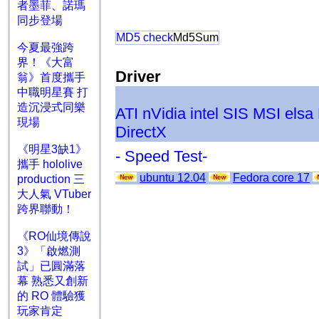
者墨菲、諾瑪
同步登場
MD5 check
Md5Sum
今夏最強跨
界！《大富
Driver
翁》首度攜手
中職明星賽 打
造沉浸式同樂
ATI
nVidia
intel
SIS
MSI
elsa
現場
DirectX
《明星3缺1》
- Speed Test-
攜手 hololive
ubuntu 12.04
Fedora core 17
production 三
大人氣 VTuber
跨界聯動！
《RO仙境傳說
3》「啟燃測
試」已圓滿落
幕 熟悉又創新
的 RO 體驗獲
玩家肯定