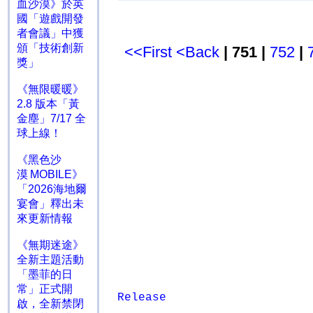
血沙漠》於英
國「遊戲開發
者會議」中獲
頒「技術創新
<<First
<Back
| 751 |
752
|
獎」
《無限暖暖》
2.8 版本「黃
金塵」7/17 全
球上線！
《黑色沙
漠 MOBILE》
「2026海地爾
宴會」釋出未
來更新情報
《無期迷途》
全新主題活動
「墨菲的日
常」正式開
Release
啟，全新禁閉