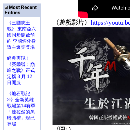
Most Recent
Entries
（遊戲影片）
https://youtu
《三國志王
戰》 東南亞六
國同步開啟預
約 李國煌化身
盟主爆笑登場
經典再現！
《賽爾號：巔
峰之戰》正式
定檔 8 月 12
日開服
《爐石戰記
®》全新英雄
戰場第14賽季
「達拉然的黑
暗贈禮」現已
登場
（
圖
1
）