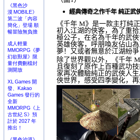
《黑色沙
經典傳奇之作千年 純正武
漠 MOBILE》
第二波「內容
《千年
M
》是一款主打純
簡化」登場 順
初入江湖的俠客，為了重拾
暢冒險無負擔
極公子，在名為千年的武俠
英雄俠客，呼朋喚友佔山為
成人輕量
夢！又或者無意於江湖紛爭
MMORPG《夢
幻欲獸屋》限
除了世界觀以外，《千年
量付費刪檔封
且復刻了原作上百種武功技
測開放
家再次體驗純正的武俠人生
俠世界，感受四季變化，再
XL Games 開
發、Kakao
Games 發行的
全新
MMORPG《上
古世紀 S》預
計於 2027 年
推出！
《黑色沙漠》