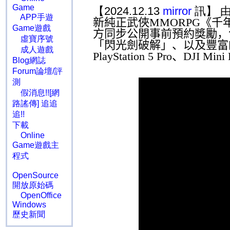
Game
【2024.12.13
mirror
訊】 
APP手遊
新純正武俠
MMORPG
《千
Game遊戲
方同步公開事前預約獎勵，
虛寶序號
「閃光劍破解」、以及豐富
成人遊戲
PlayStation 5 Pro
、
DJI Mini 
Blog網誌
Forum論壇/評
測
假消息!![網
路謠傳] 追追
追!!
下載
Online
Game遊戲主
程式
OpenSource
開放原始碼
OpenOffice
Windows
歷史新聞