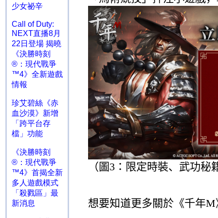
少女祕辛
Call of Duty:
NEXT直播8月
22日登場 揭曉
《決勝時刻
®：現代戰爭
™4》全新遊戲
情報
珍艾碧絲《赤
血沙漠》新增
「跨平台存
檔」功能
《決勝時刻
®：現代戰爭
（圖
3
：
限定時裝、武功秘
™4》首揭全新
多人遊戲模式
「殺戮區」最
想要知道更多關於《千年
M
新消息