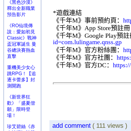
《黑色沙漠》
釋出全新職業
*
遊戲連結
預告影片
《千年
M
》事前預約頁：
ht
《RO仙境傳
《千年
M
》
App Store
預註冊
說：愛如初見
《千年
M
》
Google Play
預註
Classic》戰神
id=com.lulingame.qnss.gp
盃冠軍誕生 曼
《千年
M
》官方粉絲團：
ht
谷總決賽熱血
《千年
M
》官方社團：
https
直擊
《千年
M
》官方
DC
：
https:
重機美少女心
跳RPG！【追
逐卡蕾多】封
測開跑
《新世界狂
歡》「盛夏偕
願」限時登
場！
add comment
( 111 views 
珍艾碧絲《赤