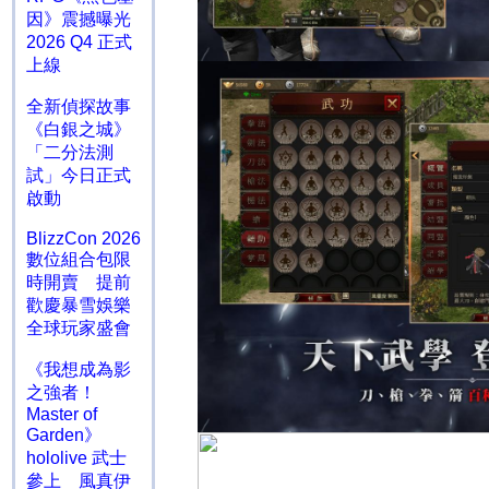
因》震撼曝光
2026 Q4 正式
上線
全新偵探故事
《白銀之城》
「二分法測
試」今日正式
啟動
BlizzCon 2026
數位組合包限
時開賣 提前
歡慶暴雪娛樂
全球玩家盛會
《我想成為影
之強者！
Master of
Garden》
hololive 武士
參上 風真伊