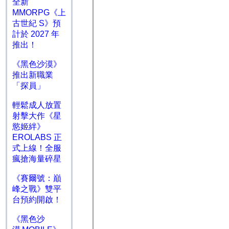
全新
MMORPG《上
古世紀 S》預
計於 2027 年
推出！
《黑色沙漠》
推出新職業
「探員」
輕鬆成人放置
射擊大作《星
慾姬絆》
EROLABS 正
式上線！全服
瘋搶海量碎星
《賽爾號：巔
峰之戰》雙平
台預約開啟！
《黑色沙