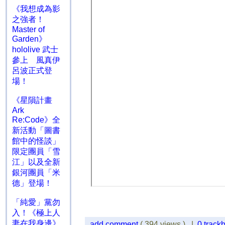
《我想成為影
之強者！
Master of
Garden》
hololive 武士
參上 風真伊
呂波正式登
場！
《星隕計畫
Ark
Re:Code》全
新活動「圖書
館中的怪談」
限定團員「雪
江」以及全新
銀河團員「米
德」登場！
「純愛」黨勿
入！《極上人
妻在我身邊》
add comment
( 394 views ) |
0 track