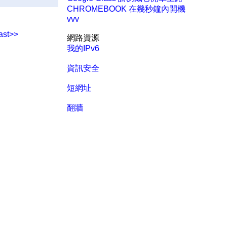
CHROMEBOOK 在幾秒鐘內開機
vvv
ast>>
網路資源
我的IPv6
資訊安全
短網址
翻牆