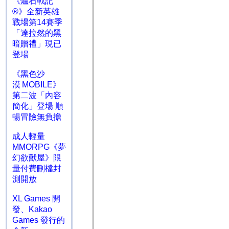
《爐石戰記
®》全新英雄
戰場第14賽季
「達拉然的黑
暗贈禮」現已
登場
《黑色沙
漠 MOBILE》
第二波「內容
簡化」登場 順
暢冒險無負擔
成人輕量
MMORPG《夢
幻欲獸屋》限
量付費刪檔封
測開放
XL Games 開
發、Kakao
Games 發行的