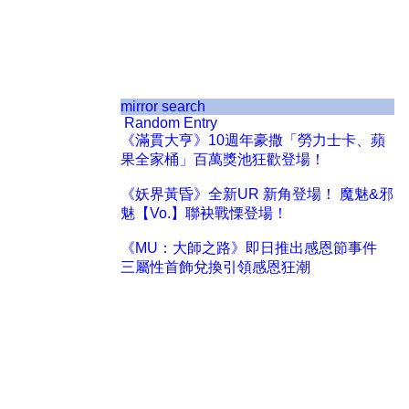
mirror search
Random Entry
《滿貫大亨》10週年豪撒「勞力士卡、蘋
果全家桶」百萬獎池狂歡登場！
《妖界黃昏》全新UR 新角登場！ 魔魅&邪
魅【Vo.】聯袂戰慄登場！
《MU：大師之路》即日推出感恩節事件
三屬性首飾兌換引領感恩狂潮