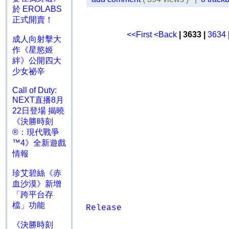
於 EROLABS
正式開賣！
<<First
<Back
| 3633 |
3634
成人向射擊大
作《星慾姬
絆》公開四大
少女祕辛
Call of Duty:
NEXT直播8月
22日登場 揭曉
《決勝時刻
®：現代戰爭
™4》全新遊戲
情報
珍艾碧絲《赤
血沙漠》新增
「跨平台存
檔」功能
Release
《決勝時刻