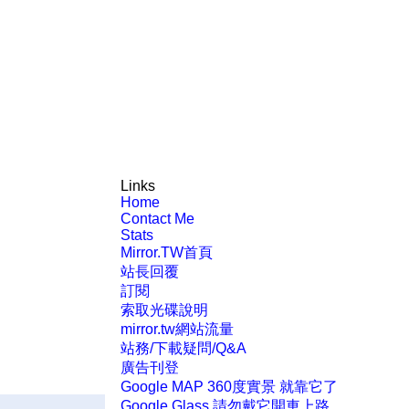
Links
Home
Contact Me
Stats
Mirror.TW首頁
站長回覆
訂閱
索取光碟說明
mirror.tw網站流量
站務/下載疑問/Q&A
廣告刊登
Google MAP 360度實景 就靠它了
Google Glass 請勿戴它開車上路