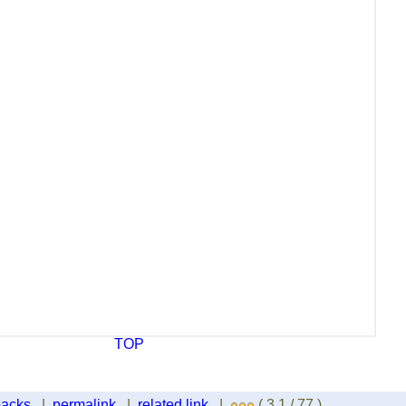
TOP
backs
|
permalink
|
related link
|
( 3.1 / 77 )