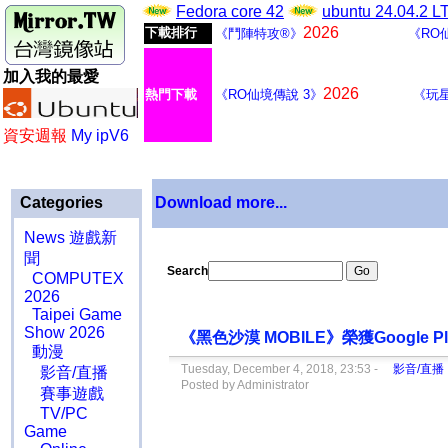
Fedora core 42
ubuntu 24.04.2 
2026
下載排行
《鬥陣特攻®》
《RO
加入我的最愛
2026
熱門下載
《RO仙境傳說 3》
《玩
資安週報
My ipV6
Categories
Download more...
News 遊戲新
聞
Search
COMPUTEX
2026
Taipei Game
Show 2026
《黑色沙漠 MOBILE》榮獲Google
動漫
Tuesday, December 4, 2018, 23:53 -
影音/直播
影音/直播
Posted by Administrator
賽事遊戲
TV/PC
Game