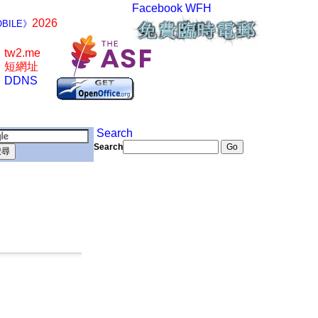
Facebook
WFH
2026
BILE》
tw2.me
短網址
DDNS
Search
Search