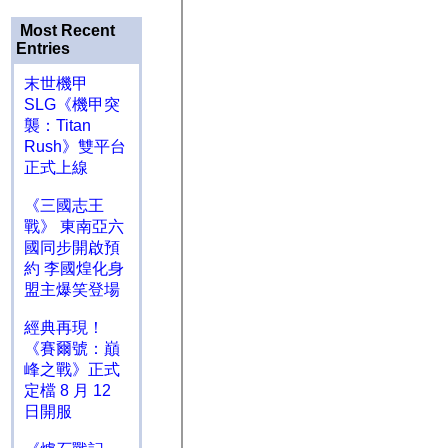
Most Recent
Entries
末世機甲
SLG《機甲突
襲：Titan
Rush》雙平台
正式上線
《三國志王
戰》 東南亞六
國同步開啟預
約 李國煌化身
盟主爆笑登場
經典再現！
《賽爾號：巔
峰之戰》正式
定檔 8 月 12
日開服