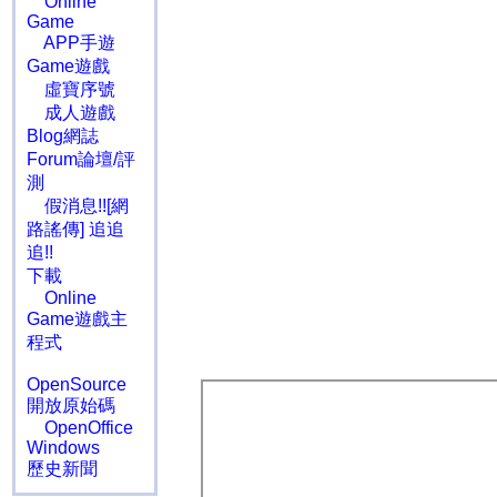
Online
Game
APP手遊
Game遊戲
虛寶序號
成人遊戲
Blog網誌
Forum論壇/評
測
假消息!![網
路謠傳] 追追
追!!
下載
Online
Game遊戲主
程式
OpenSource
開放原始碼
OpenOffice
Windows
歷史新聞