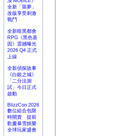
漠 MOBILE》
全新「噩夢」
改版享受刺激
戰鬥
全新暗黑都會
RPG《黑色基
因》震撼曝光
2026 Q4 正式
上線
全新偵探故事
《白銀之城》
「二分法測
試」今日正式
啟動
BlizzCon 2026
數位組合包限
時開賣 提前
歡慶暴雪娛樂
全球玩家盛會