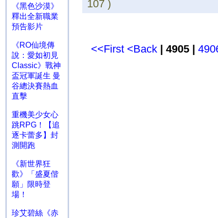
107 )
《黑色沙漠》
釋出全新職業
預告影片
《RO仙境傳
<<First
<Back
| 4905 |
490
說：愛如初見
Classic》戰神
盃冠軍誕生 曼
谷總決賽熱血
直擊
重機美少女心
跳RPG！【追
逐卡蕾多】封
測開跑
《新世界狂
歡》「盛夏偕
願」限時登
場！
珍艾碧絲《赤