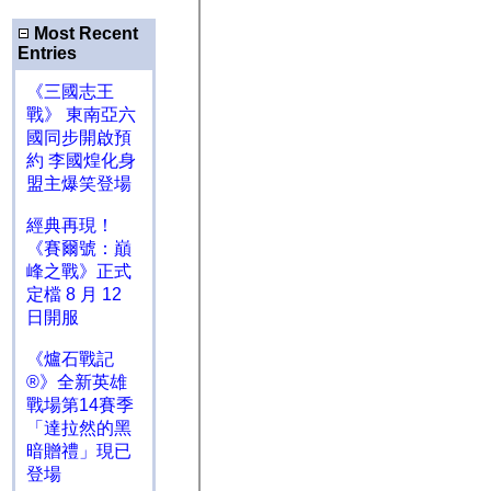
Most Recent
Entries
《三國志王
戰》 東南亞六
國同步開啟預
約 李國煌化身
盟主爆笑登場
經典再現！
《賽爾號：巔
峰之戰》正式
定檔 8 月 12
日開服
《爐石戰記
®》全新英雄
戰場第14賽季
「達拉然的黑
暗贈禮」現已
登場