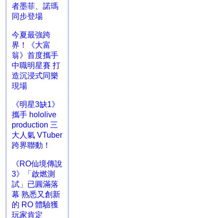
者墨菲、諾瑪
同步登場
今夏最強跨
界！《大富
翁》首度攜手
中職明星賽 打
造沉浸式同樂
現場
《明星3缺1》
攜手 hololive
production 三
大人氣 VTuber
跨界聯動！
《RO仙境傳說
3》「啟燃測
試」已圓滿落
幕 熟悉又創新
的 RO 體驗獲
玩家肯定