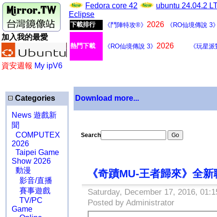
Fedora core 42
ubuntu 24.04.2 
Eclipse
2026
下載排行
《鬥陣特攻®》
《RO仙境傳說 3
加入我的最愛
2026
熱門下載
《RO仙境傳說 3》
《玩星派
資安週報
My ipV6
Categories
Download more...
News 遊戲新
聞
COMPUTEX
Search
2026
Taipei Game
Show 2026
動漫
《奇蹟MU-王者歸來》全
影音/直播
賽事遊戲
Saturday, December 17, 2016, 01:1
TV/PC
Posted by Administrator
Game