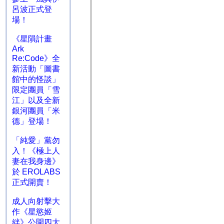
呂波正式登
場！
《星隕計畫
Ark
Re:Code》全
新活動「圖書
館中的怪談」
限定團員「雪
江」以及全新
銀河團員「米
德」登場！
「純愛」黨勿
入！《極上人
妻在我身邊》
於 EROLABS
正式開賣！
成人向射擊大
作《星慾姬
絆》公開四大