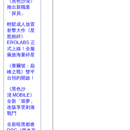
《黑色沙漠》
推出新職業
「探員」
輕鬆成人放置
射擊大作《星
慾姬絆》
EROLABS 正
式上線！全服
瘋搶海量碎星
《賽爾號：巔
峰之戰》雙平
台預約開啟！
《黑色沙
漠 MOBILE》
全新「噩夢」
改版享受刺激
戰鬥
全新暗黑都會