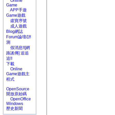
Online
Game
APP手遊
Game遊戲
虛寶序號
成人遊戲
Blog網誌
Forum論壇/評
測
假消息!![網
路謠傳] 追追
追!!
下載
Online
Game遊戲主
程式
OpenSource
開放原始碼
OpenOffice
Windows
歷史新聞