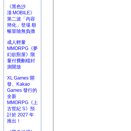
《黑色沙
漠 MOBILE》
第二波「內容
簡化」登場 順
暢冒險無負擔
成人輕量
MMORPG《夢
幻欲獸屋》限
量付費刪檔封
測開放
XL Games 開
發、Kakao
Games 發行的
全新
MMORPG《上
古世紀 S》預
計於 2027 年
推出！