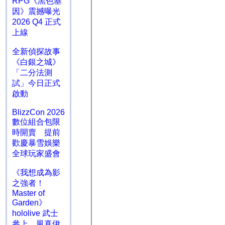
RPG《黑色基
因》震撼曝光
2026 Q4 正式
上線
全新偵探故事
《白銀之城》
「二分法測
試」今日正式
啟動
BlizzCon 2026
數位組合包限
時開賣 提前
歡慶暴雪娛樂
全球玩家盛會
《我想成為影
之強者！
Master of
Garden》
hololive 武士
參上 風真伊