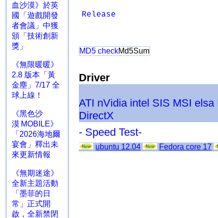
血沙漠》於英
Release
國「遊戲開發
者會議」中獲
頒「技術創新
獎」
MD5 check
Md5Sum
《無限暖暖》
2.8 版本「黃
Driver
金塵」7/17 全
球上線！
ATI
nVidia
intel
SIS
MSI
elsa
《黑色沙
DirectX
漠 MOBILE》
- Speed Test-
「2026海地爾
宴會」釋出未
ubuntu 12.04
Fedora core 17
來更新情報
《無期迷途》
全新主題活動
「墨菲的日
常」正式開
啟，全新禁閉