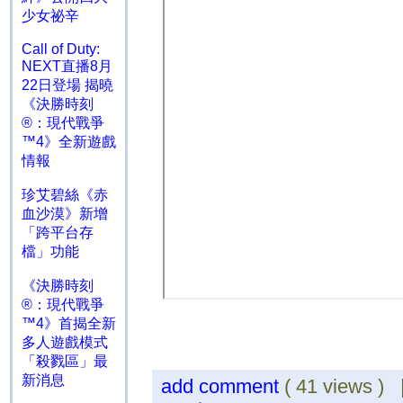
少女祕辛
Call of Duty:
NEXT直播8月
22日登場 揭曉
《決勝時刻
®：現代戰爭
™4》全新遊戲
情報
珍艾碧絲《赤
血沙漠》新增
「跨平台存
檔」功能
《決勝時刻
®：現代戰爭
™4》首揭全新
多人遊戲模式
「殺戮區」最
新消息
add comment
( 41 views )