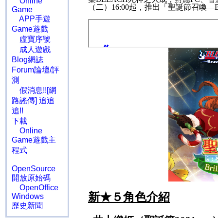
Online
（二）
16:00
起，推出「聖誕節召喚―
B
Game
APP手遊
Game遊戲
虛寶序號
成人遊戲
Blog網誌
Forum論壇/評
測
假消息!![網
路謠傳] 追追
追!!
下載
Online
Game遊戲主
程式
OpenSource
開放原始碼
OpenOffice
新★５角色介紹
Windows
歷史新聞