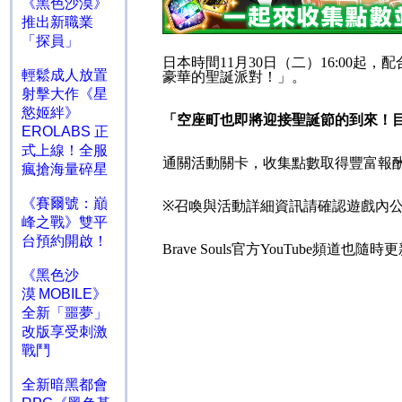
《黑色沙漠》
推出新職業
「探員」
日本時間
11
月
30
日（二）
16:00
起，配
輕鬆成人放置
豪華的聖誕派對！」。
射擊大作《星
慾姬絆》
「空座町也即將迎接聖誕節的到來！
EROLABS 正
式上線！全服
通關活動關卡，收集點數取得豐富報
瘋搶海量碎星
《賽爾號：巔
※
召喚與活動詳細資訊請確認遊戲內
峰之戰》雙平
台預約開啟！
Brave Souls
官方
YouTube
頻道也隨時更
《黑色沙
漠 MOBILE》
全新「噩夢」
改版享受刺激
戰鬥
全新暗黑都會