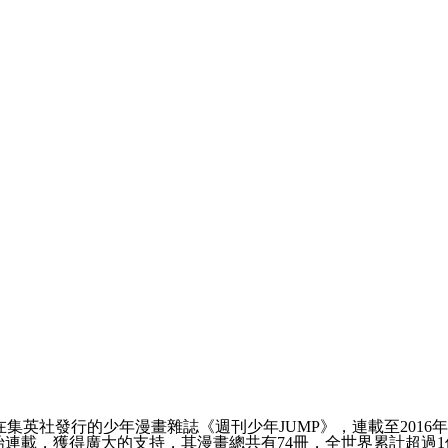
在集英社發行的少年漫畫雜誌《週刊少年
JUMP
》，連載至
2016
年
始連載，獲得廣大的支持，其漫畫總共有
74
冊，全世界累計超過
1