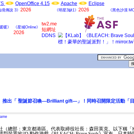
LTS
OpenOffice 4.15
Apache
Eclipse
2026
2026
仙境傳說 3》
《明星3缺1》
《黑色沙漠 MO
tw2.me
暖暖》
《星城Online》
短網址
2026
DDNS
uls》推出「 聖誕節召喚―Brilliant gift―」！同時召開限定活
Game
社（總部：東京都港區、代表取締役社長：森田英克、以下稱「
慧型裝置的
3D
動作遊戲《
BLEACH: Brave Souls
》宣布，日本時