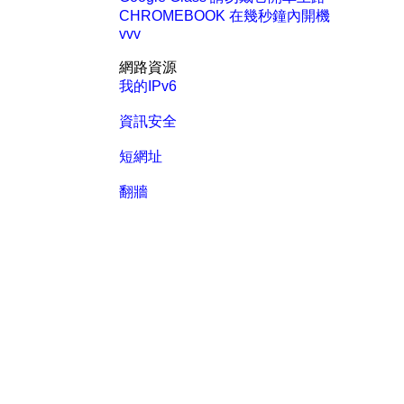
CHROMEBOOK 在幾秒鐘內開機
vvv
網路資源
我的IPv6
資訊安全
短網址
翻牆