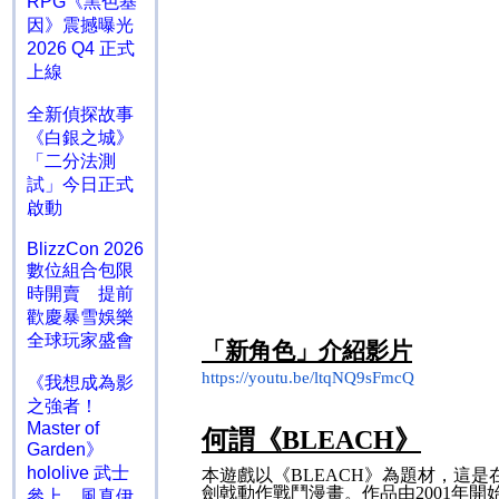
RPG《黑色基
因》震撼曝光
2026 Q4 正式
上線
全新偵探故事
《白銀之城》
「二分法測
試」今日正式
啟動
BlizzCon 2026
數位組合包限
時開賣 提前
歡慶暴雪娛樂
全球玩家盛會
「新角色」介紹影片
https://youtu.be/ltqNQ9sFmcQ
《我想成為影
之強者！
Master of
何謂
《
BLEACH
》
Garden》
hololive 武士
本遊戲以《
BLEACH
》為題材，這是
劍戟動作戰鬥漫畫。作品由
2001
年開
參上 風真伊