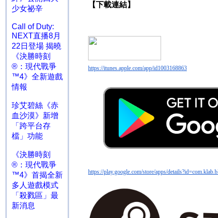
【下載連結】
少女祕辛
Call of Duty:
NEXT直播8月
22日登場 揭曉
《決勝時刻
®：現代戰爭
https://itunes.apple.com/app/id1003168863
™4》全新遊戲
情報
珍艾碧絲《赤
血沙漠》新增
「跨平台存
檔」功能
《決勝時刻
®：現代戰爭
https://play.google.com/store/apps/details?id=com.klab.b
™4》首揭全新
多人遊戲模式
「殺戮區」最
新消息