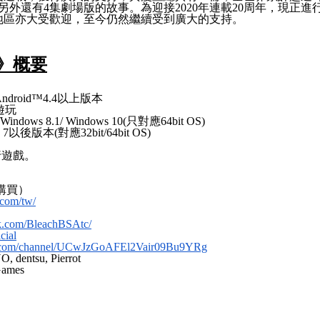
另外還有
4
集劇場版的故事。為迎接
2020
年連載
20
周年，現正進
地區亦大受歡迎，至今仍然繼續受到廣大的支持。
》概要
ndroid™4.4
以上版本
遊玩
Windows 8.1/ Windows 10(
只對應
64bit OS)
 7
以後版本
(
對應
32bit/64bit OS)
行遊戲。
購買）
.com/tw/
k.com/BleachBSAtc/
cial
e.com/channel/UCwJzGoAFEl2Vair09Bu9YRg
 dentsu, Pierrot
ames