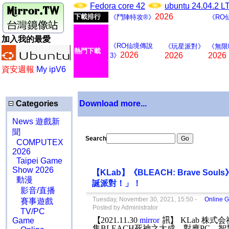
Fedora core 42
ubuntu 24.04.2 
2026
下載排行
《鬥陣特攻®》
《RO
加入我的最愛
《RO仙境傳說
《玩星派對》
《無限
熱門下載
2026
2026
2026
3》
資安週報
My ipV6
Categories
Download more...
News 遊戲新
聞
Search
COMPUTEX
2026
Taipei Game
Show 2026
【KLab】《BLEACH: Brave So
動漫
誕派對！」！
影音/直播
Tuesday, November 30, 2021, 15:50 -
Online 
賽事遊戲
Posted by Administrator
TV/PC
【
2021.11.30
mirror
訊】
KLab
株式会
Game
集
BLEACH
死神之大成，對應
PC
、智