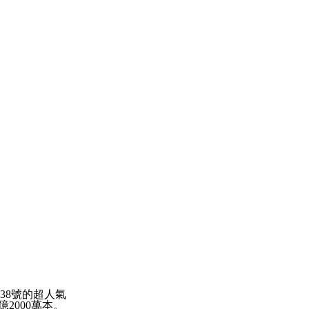
38
號的超人氣
億
2000
萬本。