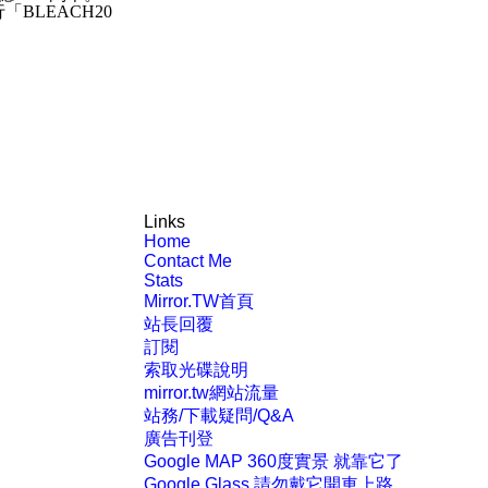
行「
BLEACH20
Links
Home
Contact Me
Stats
Mirror.TW首頁
站長回覆
訂閱
索取光碟說明
mirror.tw網站流量
站務/下載疑問/Q&A
廣告刊登
Google MAP 360度實景 就靠它了
Google Glass 請勿戴它開車上路