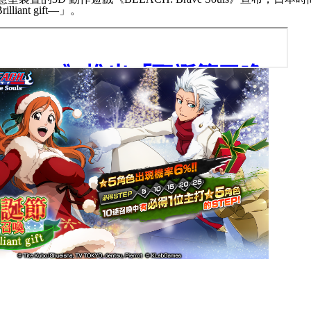
rilliant gift―
」。