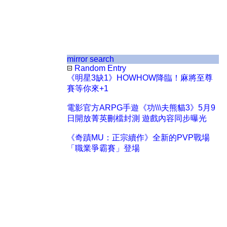
mirror search
Random Entry
《明星3缺1》HOWHOW降臨！麻將至尊
賽等你來+1
電影官方ARPG手遊《功\\\夫熊貓3》5月9
日開放菁英刪檔封測 遊戲內容同步曝光
《奇蹟MU：正宗續作》全新的PVP戰場
「職業爭霸賽」登場