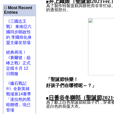
井上織姬（聖誕節
2021ver.
■
為了製作特製蛋糕與餅乾而非常忙碌
Most Recent
的透視部分。
Entries
《三國志王
戰》 東南亞六
國同步開啟預
約 李國煌化身
盟主爆笑登場
經典再現！
《賽爾號：巔
峰之戰》正式
定檔 8 月 12
日開服
「聖誕節快樂！
《爐石戰記
好孩子們在哪裡呢～？」
®》全新英雄
戰場第14賽季
日番谷冬獅郎（聖誕節
2021
■
「達拉然的黑
為了獻上白色聖誕節給孩子們，穿著
暗贈禮」現已
是白色的長版大衣。
登場