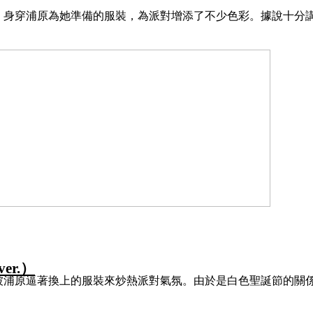
）
。身穿浦原為她準備的服裝，為派對增添了不少色彩。據說十分
ver.
）
被浦原逼著換上的服裝來炒熱派對氣氛。由於是白色聖誕節的關