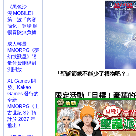
《黑色沙
漠 MOBILE》
第二波「內容
簡化」登場 順
暢冒險無負擔
成人輕量
MMORPG《夢
幻欲獸屋》限
量付費刪檔封
測開放
「聖誕節總不能少了禮物吧？」
XL Games 開
發、Kakao
Games 發行的
限定活動「目標！豪華的
全新
MMORPG《上
古世紀 S》預
計於 2027 年
推出！