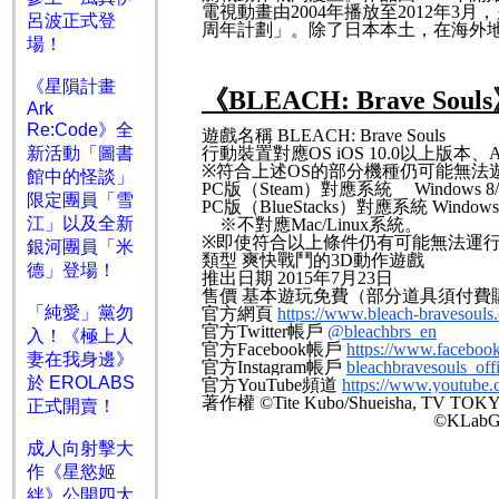
電視動畫由
2004
年播放至
2012
年
3
月，
呂波正式登
周年計劃」。除了日本本土，在海外
場！
《星隕計畫
《
BLEACH: Brave Souls
Ark
Re:Code》全
遊戲名稱
BLEACH: Brave Souls
新活動「圖書
行動裝置對應
OS
iOS 10.0
以上版本、
A
※
符合上述
OS
的部分機種仍可能無法
館中的怪談」
PC
版（
Steam
）對應系統
Windows 8/
限定團員「雪
PC
版（
BlueStacks
）對應系統
Windows
江」以及全新
※不對應
Mac/Linux
系統。
※
即使符合以上條件仍有可能無法運
銀河團員「米
類型
爽快戰鬥的
3D
動作遊戲
德」登場！
推出日期
2015
年
7
月
23
日
售價
基本遊玩免費（部分道具須付費
「純愛」黨勿
官方網頁
https://www.bleach-bravesouls
官方
Twitter
帳戶
@bleachbrs_en
入！《極上人
官方
Facebook
帳戶
https://www.faceboo
妻在我身邊》
官方
Instagram
帳戶
bleachbravesouls_offi
於 EROLABS
官方
YouTube
頻道
https://www.youtub
著作權
©Tite Kubo/Shueisha, TV TOKYO,
正式開賣！
©KLabG
成人向射擊大
作《星慾姬
絆》公開四大