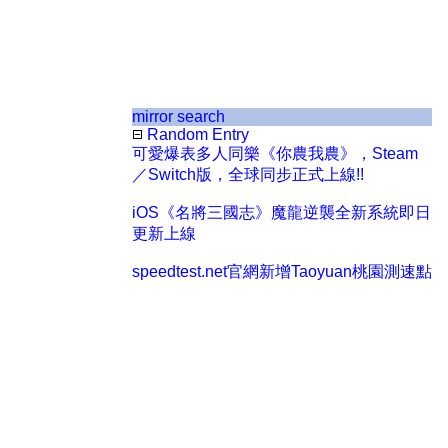
mirror search
Random Entry
可愛爆表多人同樂《你農我農》，Steam
／Switch版，全球同步正式上線!!
iOS《名將三國志》魔龍逆襲全新系統即日
更新上線
speedtest.net官網新增Taoyuan桃園測速點