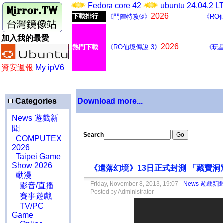
Fedora core 42
ubuntu 24.04.2 
2026
下載排行
《鬥陣特攻®》
《RO
加入我的最愛
2026
熱門下載
《RO仙境傳說 3》
《玩
資安週報
My ipV6
Categories
Download more...
News 遊戲新
聞
Search
COMPUTEX
2026
Taipei Game
Show 2026
《遺落幻境》13日正式封測 「藏寶
動漫
Friday, November 8, 2013, 19:07 -
News 遊戲新
影音/直播
Posted by Administrator
賽事遊戲
TV/PC
Game