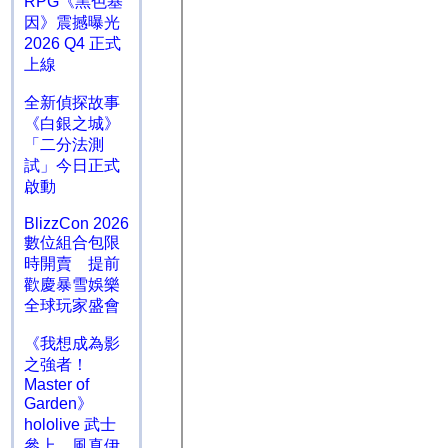
RPG《黑色基
因》震撼曝光
2026 Q4 正式
上線
全新偵探故事
《白銀之城》
「二分法測
試」今日正式
啟動
BlizzCon 2026
數位組合包限
時開賣 提前
歡慶暴雪娛樂
全球玩家盛會
《我想成為影
之強者！
Master of
Garden》
hololive 武士
參上 風真伊