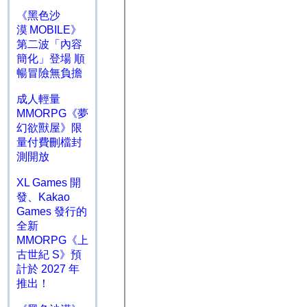
《黑色沙
漠 MOBILE》
第二波「內容
簡化」登場 順
暢冒險無負擔
成人輕量
MMORPG《夢
幻欲獸屋》限
量付費刪檔封
測開放
XL Games 開
發、Kakao
Games 發行的
全新
MMORPG《上
古世紀 S》預
計於 2027 年
推出！