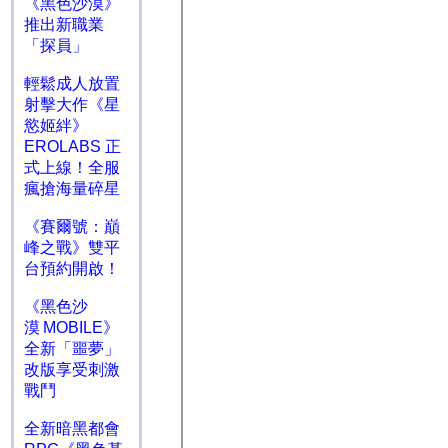
《黑色沙漠》
推出新職業
「探員」
輕鬆成人放置
射擊大作《星
慾姬絆》
EROLABS 正
式上線！全服
瘋搶海量碎星
《賽爾號：巔
峰之戰》雙平
台預約開啟！
《黑色沙
漠 MOBILE》
全新「噩夢」
改版享受刺激
戰鬥
全新暗黑都會