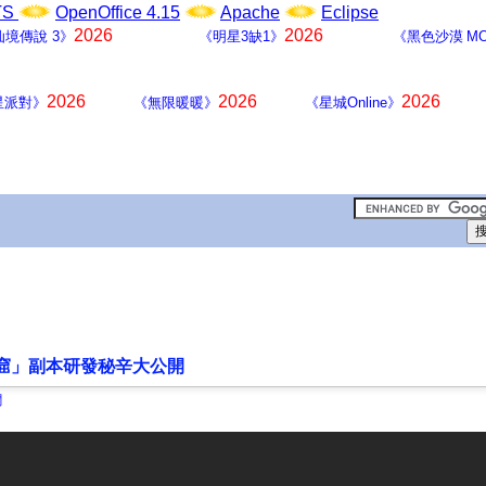
LTS
OpenOffice 4.15
Apache
Eclipse
2026
2026
仙境傳說 3》
《明星3缺1》
《黑色沙漠 MO
2026
2026
2026
星派對》
《無限暖暖》
《星城Online》
洞窟」副本研發秘辛大公開
聞