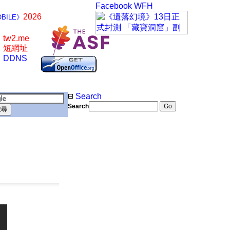
Facebook
WFH
2026
BILE》
tw2.me
短網址
DDNS
Search
Search