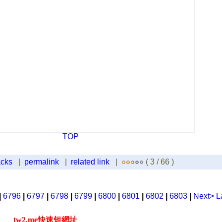
TOP
acks
|
permalink
|
related link
|
( 3 / 66 )
|
6796
|
6797
|
6798
|
6799
|
6800
|
6801
|
6802
|
6803
|
Next>
L