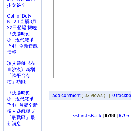
少女祕辛
Call of Duty:
NEXT直播8月
22日登場 揭曉
《決勝時刻
®：現代戰爭
™4》全新遊戲
情報
珍艾碧絲《赤
血沙漠》新增
「跨平台存
檔」功能
《決勝時刻
add comment
( 32 views ) |
0 trackb
®：現代戰爭
™4》首揭全新
多人遊戲模式
<<First
<Back
| 6794 |
6795
「殺戮區」最
新消息