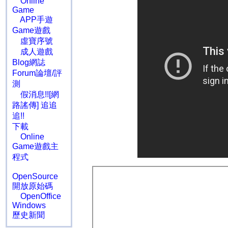
Online
Game
APP手遊
Game遊戲
虛寶序號
成人遊戲
Blog網誌
Forum論壇/評
測
假消息!![網
路謠傳] 追追
追!!
下載
Online
Game遊戲主
程式
OpenSource
開放原始碼
OpenOffice
Windows
歷史新聞