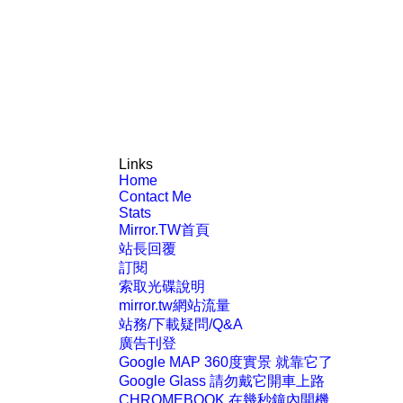
Links
Home
Contact Me
Stats
Mirror.TW首頁
站長回覆
訂閱
索取光碟說明
mirror.tw網站流量
站務/下載疑問/Q&A
廣告刊登
Google MAP 360度實景 就靠它了
Google Glass 請勿戴它開車上路
CHROMEBOOK 在幾秒鐘內開機