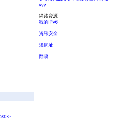
vvv
網路資源
我的IPv6
資訊安全
短網址
翻牆
ast>>