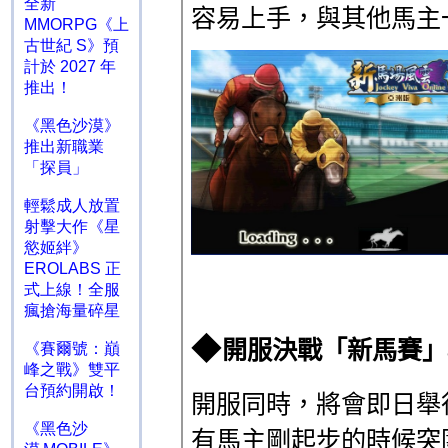
全新
MMORPG《上
古世紀 S》預
計於 2027 年
推出！
《黑色沙漠》
推出新職業
「探員」
輕鬆成人放置
射擊大作《星
慾姬絆》
EROLABS 正
式上線！全服
瘋搶海量碎星
《賽爾號：巔
峰之戰》雙平
台預約開啟！
《黑色沙