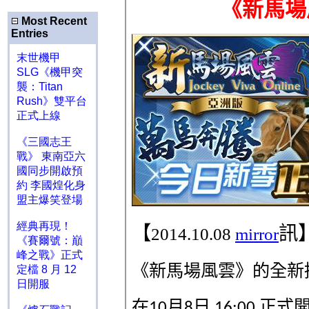
Most Recent
Entries
末世機甲
SLG《機甲突
襲：Titan
Rush》雙平台
正式上線
《三國志王
戰》 東南亞六
國同步開啟預
約 李國煌化身
盟主爆笑登場
經典再現！
《賽爾號：巔
峰之戰》正式
定檔 8 月 12
日開服