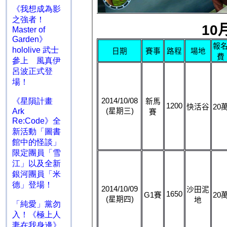
《我想成為影
之強者！
Master of
Garden》
hololive 武士
參上 風真伊
呂波正式登
場！
《星隕計畫
Ark
Re:Code》全
新活動「圖書
館中的怪談」
限定團員「雪
江」以及全新
銀河團員「米
德」登場！
「純愛」黨勿
入！《極上人
妻在我身邊》