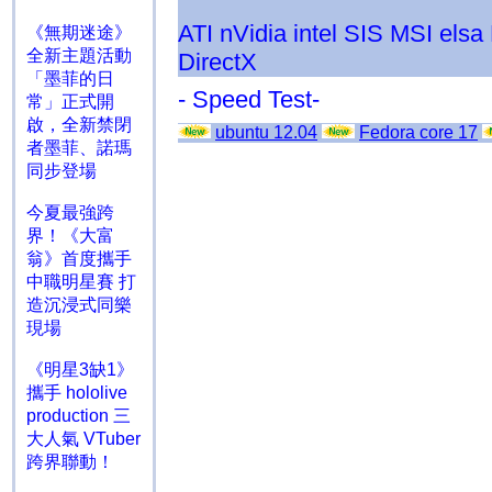
ATI
nVidia
intel
SIS
MSI
elsa
《無期迷途》
全新主題活動
DirectX
「墨菲的日
- Speed Test-
常」正式開
啟，全新禁閉
ubuntu 12.04
Fedora core 17
者墨菲、諾瑪
同步登場
今夏最強跨
界！《大富
翁》首度攜手
中職明星賽 打
造沉浸式同樂
現場
《明星3缺1》
攜手 hololive
production 三
大人氣 VTuber
跨界聯動！