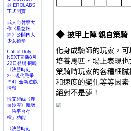
於 EROLABS
正式開賣！
成人向射擊大
作《星慾姬
絆》公開四大
少女祕辛
Call of Duty:
NEXT直播8月
22日登場 揭曉
《決勝時刻
®：現代戰爭
™4》全新遊戲
情報
珍艾碧絲《赤
血沙漠》新增
「跨平台存
檔」功能
《決勝時刻