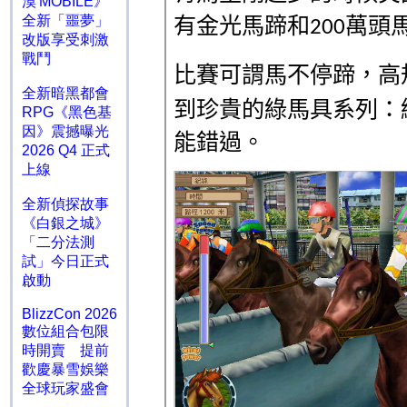
漠 MOBILE》
全新「噩夢」
改版享受刺激
戰鬥
全新暗黑都會
RPG《黑色基
因》震撼曝光
2026 Q4 正式
上線
全新偵探故事
《白銀之城》
「二分法測
試」今日正式
啟動
BlizzCon 2026
數位組合包限
時開賣 提前
歡慶暴雪娛樂
全球玩家盛會