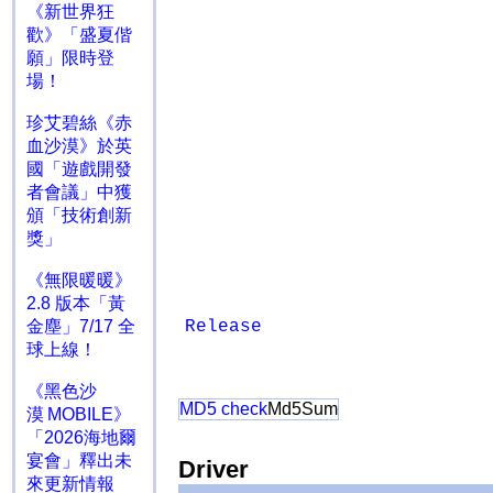
《新世界狂
歡》「盛夏偕
願」限時登
場！
珍艾碧絲《赤
血沙漠》於英
國「遊戲開發
者會議」中獲
頒「技術創新
獎」
《無限暖暖》
2.8 版本「黃
金塵」7/17 全
Release
球上線！
《黑色沙
MD5 check
Md5Sum
漠 MOBILE》
「2026海地爾
宴會」釋出未
Driver
來更新情報