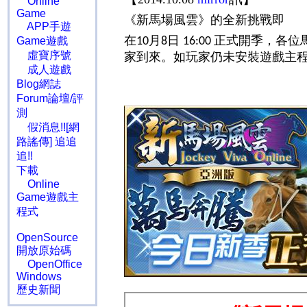
Online
Game
《新馬場風雲》的全新挑戰即
APP手遊
在
月
日
正式開季，各位
Game遊戲
10
8
16:00
虛寶序號
家到來。如玩家仍未安裝遊戲主
成人遊戲
Blog網誌
Forum論壇/評
測
假消息!![網
路謠傳] 追追
追!!
下載
Online
Game遊戲主
程式
OpenSource
開放原始碼
OpenOffice
Windows
歷史新聞