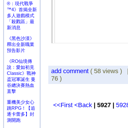
®：現代戰爭
™4》首揭全新
多人遊戲模式
「殺戮區」最
新消息
《黑色沙漠》
釋出全新職業
預告影片
《RO仙境傳
說：愛如初見
add comment
( 58 views )
Classic》戰神
76 )
盃冠軍誕生 曼
谷總決賽熱血
直擊
重機美少女心
<<First
<Back
| 5927 |
592
跳RPG！【追
逐卡蕾多】封
測開跑