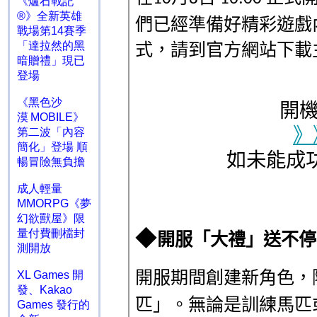
《爐石戰記
®》全新英雄
戰場第14賽季
「達拉然的黑
暗贈禮」現已
登場
《黑色沙
漠 MOBILE》
第二波「內容
簡化」登場 順
暢冒險無負擔
成人輕量
MMORPG《夢
幻欲獸屋》限
量付費刪檔封
測開放
XL Games 開
發、Kakao
Games 發行的