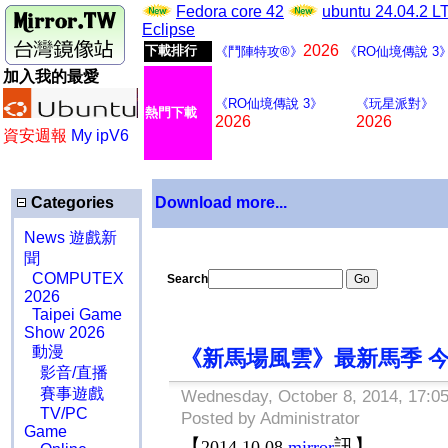
Fedora core 42
ubuntu 24.04.2 
Eclipse
2026
下載排行
《鬥陣特攻®》
《RO仙境傳說 3
加入我的最愛
《RO仙境傳說 3》
《玩星派對》
熱門下載
2026
2026
資安週報
My ipV6
Categories
Download more...
News 遊戲新
聞
COMPUTEX
Search
2026
Taipei Game
Show 2026
動漫
《新馬場風雲》最新馬季 
影音/直播
賽事遊戲
Wednesday, October 8, 2014, 17:0
TV/PC
Posted by Administrator
Game
【
訊】
2014.10.08
mirror