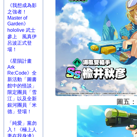
《我想成為影
之強者！
Master of
Garden》
hololive 武士
參上 風真伊
呂波正式登
場！
《星隕計畫
Ark
Re:Code》全
新活動「圖書
館中的怪談」
限定團員「雪
江」以及全新
圖
五
：
銀河團員「米
德」登場！
「純愛」黨勿
入！《極上人
妻在我身邊》