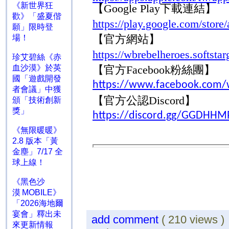
《新世界狂
【
Google Play
下載連結】
歡》「盛夏偕
https://play.google.com/store
願」限時登
【官方網站】
場！
https://wbrebelheroes.softst
珍艾碧絲《赤
血沙漠》於英
【官方
Facebook
粉絲團】
國「遊戲開發
https://www.facebook.com/
者會議」中獲
【官方
公認
Discord
】
頒「技術創新
獎」
https://discord.gg/GGDHHM
《無限暖暖》
2.8 版本「黃
金塵」7/17 全
球上線！
《黑色沙
漠 MOBILE》
「2026海地爾
宴會」釋出未
add comment
( 210 views 
來更新情報