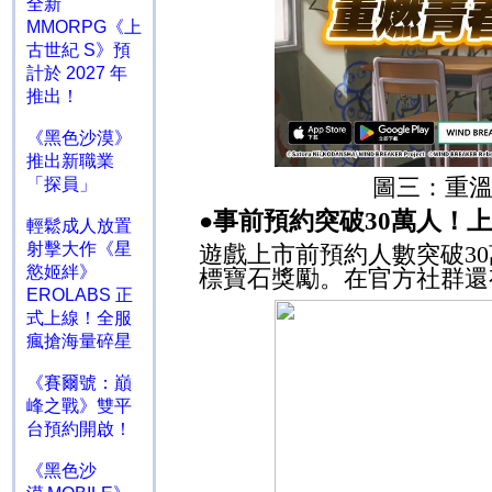
全新
MMORPG《上
古世紀 S》預
計於 2027 年
推出！
《黑色沙漠》
推出新職業
圖三：
重
「探員」
事前預約突破
30
萬人！
上
●
輕鬆成人放置
射擊大作《星
遊戲上市前預約人數突破
30
慾姬絆》
標寶石獎勵。
在
官方社群還
EROLABS 正
式上線！全服
瘋搶海量碎星
《賽爾號：巔
峰之戰》雙平
台預約開啟！
《黑色沙