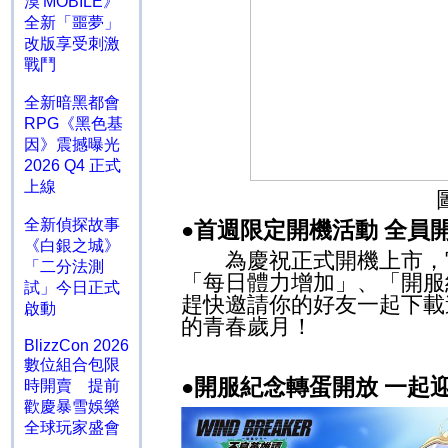
漠 MOBILE》
全新「噩夢」
改版享受刺激
戰鬥
全新暗黑都會
RPG《黑色基
因》震撼曝光
2026 Q4 正式
上線
全新偵探故事
首週限定開機活動 全員
●
《白銀之城》
為慶祝正式開機上市，官
「二分法測
「每日體力增加」、「開服
試」今日正式
趕快邀請你的好友一起下載
啟動
的青春歲月！
BlizzCon 2026
數位組合包限
開服紀念轉蛋開放 一起
●
時開賣 提前
歡慶暴雪娛樂
全球玩家盛會