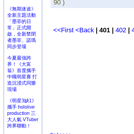
90 )
《無期迷途》
全新主題活動
「墨菲的日
常」正式開
<<First
<Back
| 401 |
402
|
啟，全新禁閉
者墨菲、諾瑪
同步登場
今夏最強跨
界！《大富
翁》首度攜手
中職明星賽 打
造沉浸式同樂
現場
《明星3缺1》
攜手 hololive
production 三
大人氣 VTuber
跨界聯動！