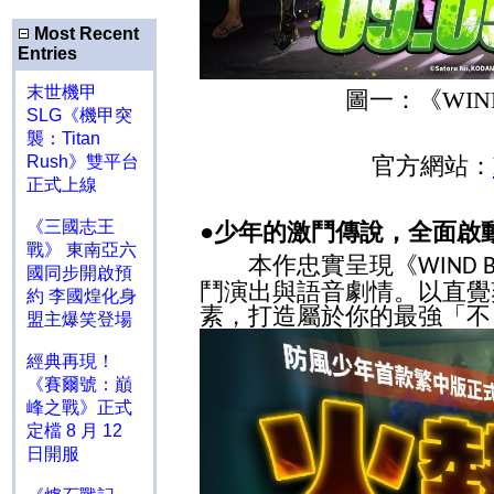
Most Recent
Entries
末世機甲
圖一：《
WIN
SLG《機甲突
襲：Titan
Rush》雙平台
官方網站：
正式上線
《三國志王
●
少年的激鬥傳說，全面啟
戰》 東南亞六
本作忠實呈現《
WIND B
國同步開啟預
鬥演出與語音劇情。以直覺
約 李國煌化身
素，打造屬於你的最強「不
盟主爆笑登場
經典再現！
《賽爾號：巔
峰之戰》正式
定檔 8 月 12
日開服