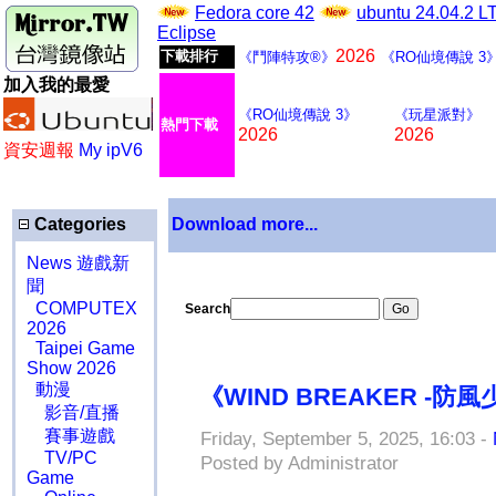
Fedora core 42
ubuntu 24.04.2 
Eclipse
2026
下載排行
《鬥陣特攻®》
《RO仙境傳說 3
加入我的最愛
《RO仙境傳說 3》
《玩星派對》
熱門下載
2026
2026
資安週報
My ipV6
Categories
Download more...
News 遊戲新
聞
COMPUTEX
Search
2026
Taipei Game
Show 2026
動漫
《WIND BREAKER -
影音/直播
賽事遊戲
Friday, September 5, 2025, 16:03 -
TV/PC
Posted by Administrator
Game