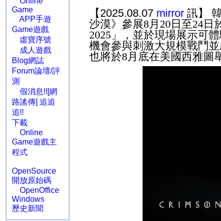
Online
Game
【2025.08.07
mirror
訊】 
APP手遊
沙漠》參展
8
月
20
日至
24
日
Game遊戲
2025
」
，並於現場展示可體
虛寶序號
機會參與刺激大規模戰鬥並
成人遊戲
也將於
8
月底在美國西雅圖
Blog網誌
Forum論壇/評
測
假消息!![網
路謠傳] 追追
追!!
下載
Online
Game遊戲主
程式
OpenSource
開放原始碼
OpenOffice
Windows
歷史新聞