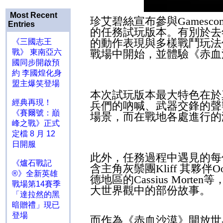
Most Recent
珍艾碧絲宣布參與
Gamesco
Entries
的任務試玩版本。有別於去
的動作表現與多樣戰鬥玩法
《三國志王
戰》 東南亞六
戰場中開始，並體驗《赤血
國同步開啟預
約 李國煌化身
盟主爆笑登場
本次試玩版本最大特色在於
經典再現！
兵們的吶喊、武器交鋒的聲
《賽爾號：巔
場景，而在戰地各處進行的
峰之戰》正式
定檔 8 月 12
日開服
此外，任務過程中遇見的每
《爐石戰記
含主角灰鬃團
Kliff
其夥伴
O
®》全新英雄
德地區的
Cassius Morten
等
戰場第14賽季
大世界觀中的部份故事。
「達拉然的黑
暗贈禮」現已
登場
而作為《赤血沙漠》開放世