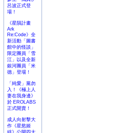
呂波正式登
場！
《星隕計畫
Ark
Re:Code》全
新活動「圖書
館中的怪談」
限定團員「雪
江」以及全新
銀河團員「米
德」登場！
「純愛」黨勿
入！《極上人
妻在我身邊》
於 EROLABS
正式開賣！
成人向射擊大
作《星慾姬
絆》公開四大