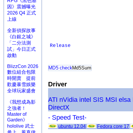
RPG《黑色基
因》震撼曝光
2026 Q4 正式
上線
全新偵探故事
《白銀之城》
「二分法測
Release
試」今日正式
啟動
BlizzCon 2026
MD5 check
Md5Sum
數位組合包限
時開賣 提前
Driver
歡慶暴雪娛樂
全球玩家盛會
ATI
nVidia
intel
SIS
MSI
elsa
《我想成為影
DirectX
之強者！
Master of
- Speed Test-
Garden》
hololive 武士
ubuntu 12.04
Fedora core 17
參上 風真伊