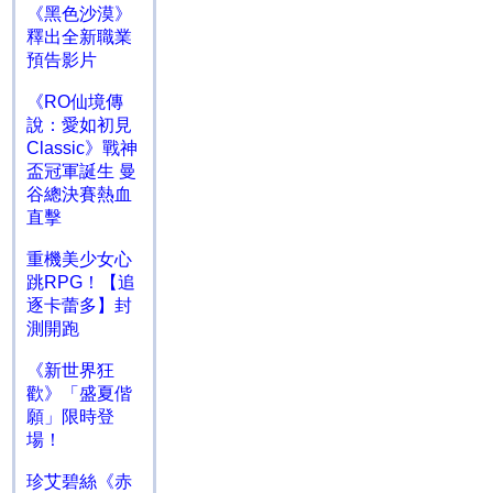
《黑色沙漠》
釋出全新職業
預告影片
《RO仙境傳
說：愛如初見
Classic》戰神
盃冠軍誕生 曼
谷總決賽熱血
直擊
重機美少女心
跳RPG！【追
逐卡蕾多】封
測開跑
《新世界狂
歡》「盛夏偕
願」限時登
場！
珍艾碧絲《赤