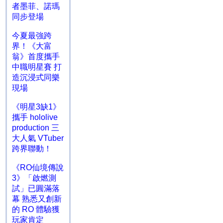
者墨菲、諾瑪
同步登場
今夏最強跨
界！《大富
翁》首度攜手
中職明星賽 打
造沉浸式同樂
現場
《明星3缺1》
攜手 hololive
production 三
大人氣 VTuber
跨界聯動！
《RO仙境傳說
3》「啟燃測
試」已圓滿落
幕 熟悉又創新
的 RO 體驗獲
玩家肯定