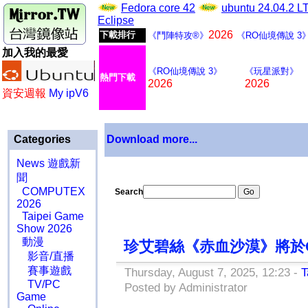
Fedora core 42
ubuntu 24.04.2 
Eclipse
2026
下載排行
《鬥陣特攻®》
《RO仙境傳說 3
加入我的最愛
《RO仙境傳說 3》
《玩星派對》
熱門下載
2026
2026
資安週報
My ipV6
Categories
Download more...
News 遊戲新
聞
COMPUTEX
Search
2026
Taipei Game
Show 2026
動漫
珍艾碧絲《赤血沙漠》將於Ga
影音/直播
賽事遊戲
Thursday, August 7, 2025, 12:23 -
T
TV/PC
Posted by Administrator
Game