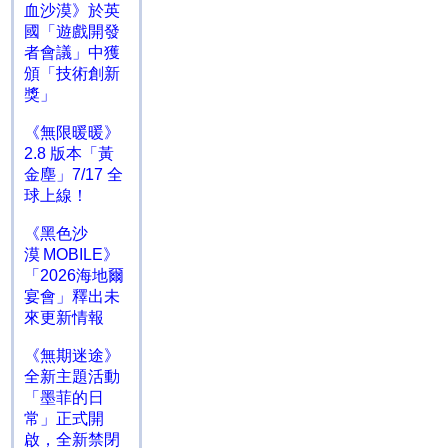
血沙漠》於英
國「遊戲開發
者會議」中獲
頒「技術創新
獎」
《無限暖暖》
2.8 版本「黃
金塵」7/17 全
球上線！
《黑色沙
漠 MOBILE》
「2026海地爾
宴會」釋出未
來更新情報
《無期迷途》
全新主題活動
「墨菲的日
常」正式開
啟，全新禁閉