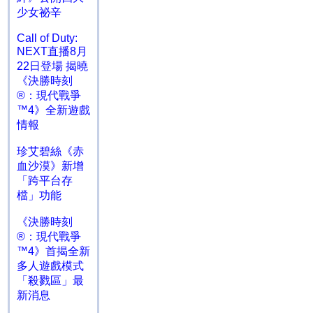
少女祕辛
Call of Duty:
NEXT直播8月
22日登場 揭曉
《決勝時刻
®：現代戰爭
™4》全新遊戲
情報
珍艾碧絲《赤
血沙漠》新增
「跨平台存
檔」功能
《決勝時刻
®：現代戰爭
™4》首揭全新
多人遊戲模式
「殺戮區」最
新消息