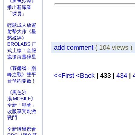
《黑色沙漠》
推出新職業
「探員」
輕鬆成人放置
射擊大作《星
慾姬絆》
EROLABS 正
add comment
( 104 views 
式上線！全服
瘋搶海量碎星
《賽爾號：巔
<<First
<Back
| 433 |
434
|
峰之戰》雙平
台預約開啟！
《黑色沙
漠 MOBILE》
全新「噩夢」
改版享受刺激
戰鬥
全新暗黑都會