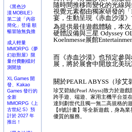
隨時間推移而變化的光線與
《黑色沙
視覺元素都由獨家研發的「
漠 MOBILE》
宴，生動呈現《赤血沙漠》
第二波「內容
簡化」登場 順
為提供最佳遊戲體驗，本次
暢冒險無負擔
硬體設備與三星
Odyssey O
Koelnmesse
展館
Entertainme
成人輕量
MMORPG《夢
幻欲獸屋》限
而《赤血沙漠》也預定參與
量付費刪檔封
展，將於展會中開放北美玩
測開放
XL Games 開
關於
PEARL ABYSS
（珍
發、Kakao
珍艾碧絲
致力於遊戲
(Pearl
Abyss)
Games 發行的
跨手遊、端遊、家用主機平台並
全新
達到劃世代且獨一無二高規格的
MMORPG《上
【
號計畫】等全新遊戲，身為業
古世紀 S》預
8
計於 2027 年
優質的服務。
推出！