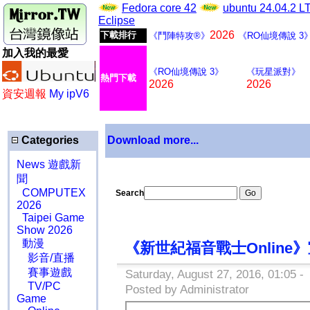
Fedora core 42
ubuntu 24.04.2 
Eclipse
2026
下載排行
《鬥陣特攻®》
《RO仙境傳說 3
加入我的最愛
《RO仙境傳說 3》
《玩星派對》
熱門下載
2026
2026
資安週報
My ipV6
Categories
Download more...
News 遊戲新
聞
COMPUTEX
Search
2026
Taipei Game
Show 2026
動漫
《新世紀福音戰士Online
影音/直播
賽事遊戲
Saturday, August 27, 2016, 01:05 -
TV/PC
Posted by Administrator
Game