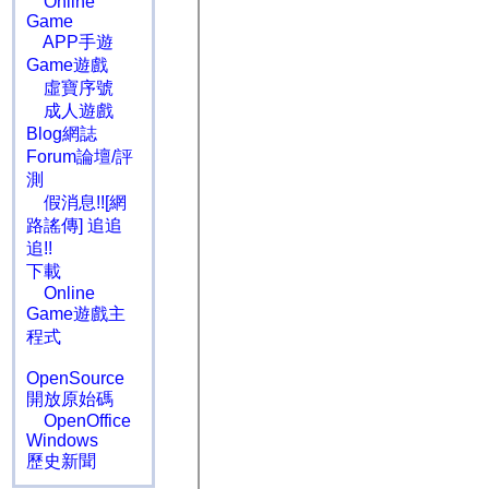
Online
Game
APP手遊
Game遊戲
虛寶序號
成人遊戲
Blog網誌
Forum論壇/評
測
假消息!![網
路謠傳] 追追
追!!
下載
Online
Game遊戲主
程式
OpenSource
開放原始碼
OpenOffice
Windows
歷史新聞