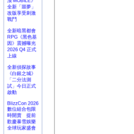
漠 MOBILE》
全新「噩夢」
改版享受刺激
戰鬥
全新暗黑都會
RPG《黑色基
因》震撼曝光
2026 Q4 正式
上線
全新偵探故事
《白銀之城》
「二分法測
試」今日正式
啟動
BlizzCon 2026
數位組合包限
時開賣 提前
歡慶暴雪娛樂
全球玩家盛會