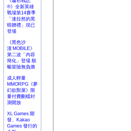
《爐石戰記
®》全新英雄
戰場第14賽季
「達拉然的黑
暗贈禮」現已
登場
《黑色沙
漠 MOBILE》
第二波「內容
簡化」登場 順
暢冒險無負擔
成人輕量
MMORPG《夢
幻欲獸屋》限
量付費刪檔封
測開放
XL Games 開
發、Kakao
Games 發行的