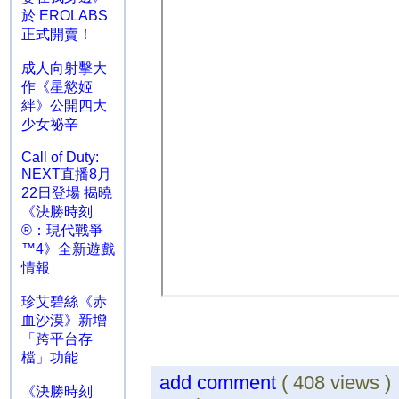
於 EROLABS
正式開賣！
成人向射擊大
作《星慾姬
絆》公開四大
少女祕辛
Call of Duty:
NEXT直播8月
22日登場 揭曉
《決勝時刻
®：現代戰爭
™4》全新遊戲
情報
珍艾碧絲《赤
血沙漠》新增
「跨平台存
檔」功能
add comment
( 408 views 
《決勝時刻