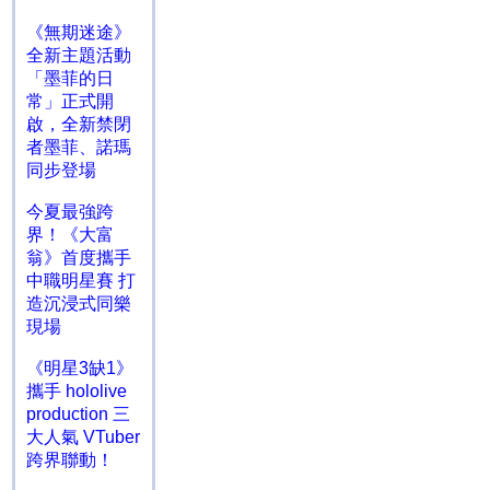
《無期迷途》
全新主題活動
「墨菲的日
常」正式開
啟，全新禁閉
者墨菲、諾瑪
同步登場
今夏最強跨
界！《大富
翁》首度攜手
中職明星賽 打
造沉浸式同樂
現場
《明星3缺1》
攜手 hololive
production 三
大人氣 VTuber
跨界聯動！