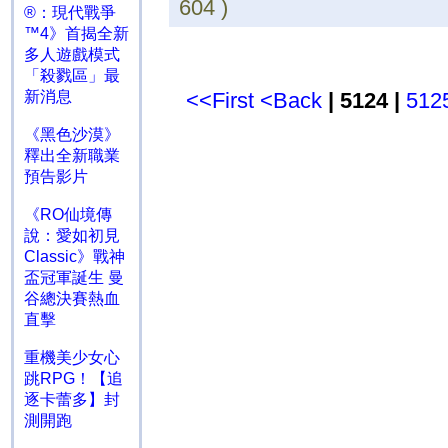
604 )
®：現代戰爭
™4》首揭全新
多人遊戲模式
「殺戮區」最
新消息
<<First
<Back
| 5124 |
512
《黑色沙漠》
釋出全新職業
預告影片
《RO仙境傳
說：愛如初見
Classic》戰神
盃冠軍誕生 曼
谷總決賽熱血
直擊
重機美少女心
跳RPG！【追
逐卡蕾多】封
測開跑