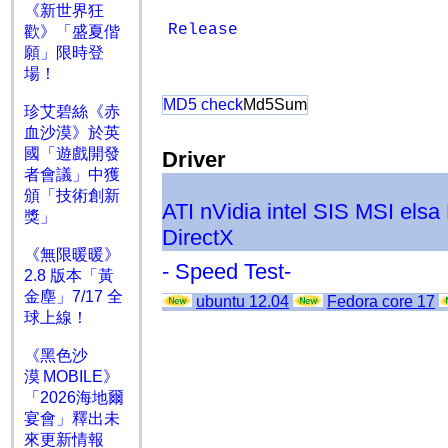
《新世界狂
Release
歡》「盛夏偕
願」限時登
場！
MD5 check
Md5Sum
珍艾碧絲《赤
血沙漠》於英
國「遊戲開發
Driver
者會議」中獲
頒「技術創新
ATI
nVidia
intel
SIS
MSI
elsa
獎」
DirectX
《無限暖暖》
- Speed Test-
2.8 版本「黃
金塵」7/17 全
ubuntu 12.04
Fedora core 17
球上線！
《黑色沙
漠 MOBILE》
「2026海地爾
宴會」釋出未
來更新情報