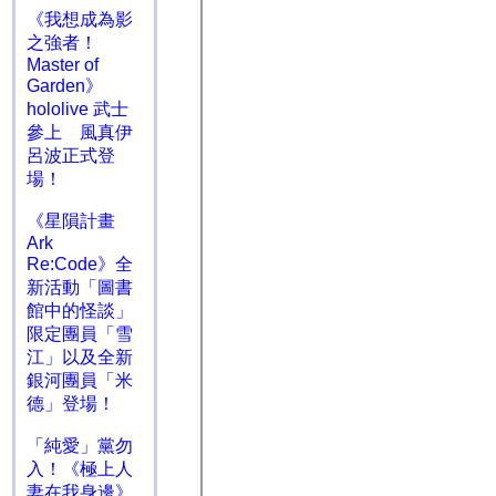
《我想成為影
之強者！
Master of
Garden》
hololive 武士
參上 風真伊
呂波正式登
場！
《星隕計畫
Ark
Re:Code》全
新活動「圖書
館中的怪談」
限定團員「雪
江」以及全新
銀河團員「米
德」登場！
「純愛」黨勿
入！《極上人
妻在我身邊》