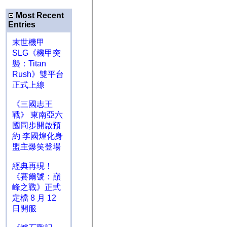
Most Recent
Entries
末世機甲
SLG《機甲突
襲：Titan
Rush》雙平台
正式上線
《三國志王
戰》 東南亞六
國同步開啟預
約 李國煌化身
盟主爆笑登場
經典再現！
《賽爾號：巔
峰之戰》正式
定檔 8 月 12
日開服