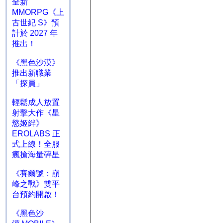
全新
MMORPG《上
古世紀 S》預
計於 2027 年
推出！
《黑色沙漠》
推出新職業
「探員」
輕鬆成人放置
射擊大作《星
慾姬絆》
EROLABS 正
式上線！全服
瘋搶海量碎星
《賽爾號：巔
峰之戰》雙平
台預約開啟！
《黑色沙