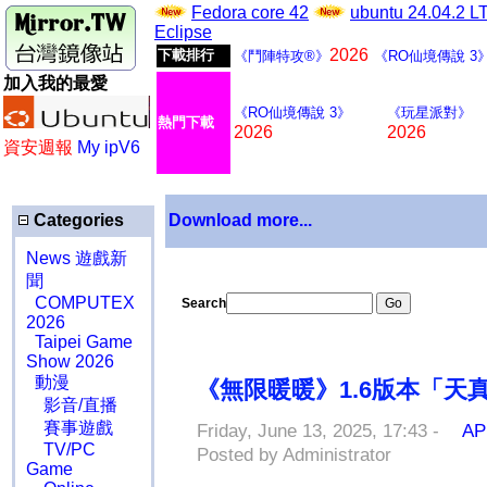
Fedora core 42
ubuntu 24.04.2 
Eclipse
2026
下載排行
《鬥陣特攻®》
《RO仙境傳說 3
加入我的最愛
《RO仙境傳說 3》
《玩星派對》
熱門下載
2026
2026
資安週報
My ipV6
Categories
Download more...
News 遊戲新
聞
COMPUTEX
Search
2026
Taipei Game
Show 2026
動漫
《無限暖暖》1.6版本「
影音/直播
賽事遊戲
Friday, June 13, 2025, 17:43 -
AP
TV/PC
Posted by Administrator
Game