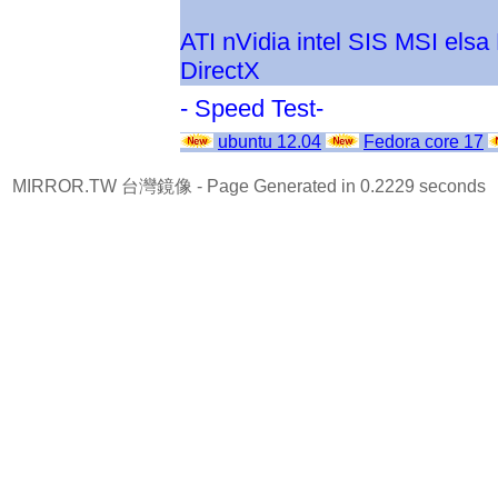
ATI
nVidia
intel
SIS
MSI
elsa
DirectX
- Speed Test-
ubuntu 12.04
Fedora core 17
MIRROR.TW 台灣鏡像
- Page Generated in 0.2229 seconds