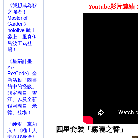
《我想成為影
Youtube
影片連結
之強者！
Master of
Garden》
hololive 武士
參上 風真伊
呂波正式登
場！
《星隕計畫
Ark
Re:Code》全
新活動「圖書
館中的怪談」
限定團員「雪
江」以及全新
銀河團員「米
德」登場！
「純愛」黨勿
四星套裝「霧曉之誓」
入！《極上人
妻在我身邊》