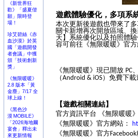
《新世界狂
歡》「盛夏偕
遊戲體驗優化，多項系
願」限時登
場！
本次更新後遊戲也帶來了多
關卡新增再次開放區域、換
珍艾碧絲《赤
天】系統優化以及拍照體驗
血沙漠》於英
容可前往《無限暖暖》官方
國「遊戲開發
者會議」中獲
頒「技術創新
獎」
《無限暖暖》現已開放
PC
（
）免費下載
Android & iOS
《無限暖暖》
2.8 版本「黃
金塵」7/17 全
球上線！
【遊戲相關連結】
《黑色沙
官方資訊平台 《無限暖暖
漠 MOBILE》
《無限暖暖》官方網站：
「2026海地爾
h
宴會」釋出未
《無限暖暖》官方
Facebook
來更新情報