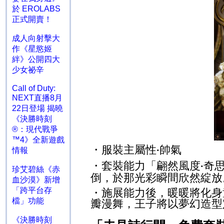
於 EROLABS
正式開賣！
成人向射擊大
作《星慾姬
絆》公開四大
少女祕辛
Call of Duty:
NEXT直播8月
22日登場 揭曉
《決勝時刻
®：現代戰爭
™4》全新遊戲
・服裝主屬性
帥氣
·
情報
・套裝能力「翩然風度
奇
·
珍艾碧絲《赤
倒，於那光彩瞬間欣然綻放
血沙漠》新增
「跨平台存
・施展能力後，暖暖將化身
檔」功能
瓣漫舞，王子將以夢幻造型
《決勝時刻