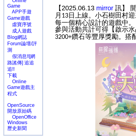
Online
Game
【2025.06.13
mirror
訊】 
APP手遊
月
日上線。小石樹田村迎
13
Game遊戲
每一個精心設計的遊戲中。
虛寶序號
參與活動共計可得【啟示水
成人遊戲
鑽石等豐厚獎勵。搭
3200+
Blog網誌
Forum論壇/評
測
假消息!![網
路謠傳] 追追
追!!
下載
Online
Game遊戲主
程式
OpenSource
開放原始碼
OpenOffice
Windows
歷史新聞