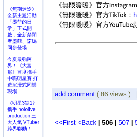
《無限暖暖》官方
Instagra
《無期迷途》
《無限暖暖》官方
：
TikTok
h
全新主題活動
「墨菲的日
《無限暖暖》官方
YouTube
常」正式開
啟，全新禁閉
者墨菲、諾瑪
同步登場
今夏最強跨
界！《大富
翁》首度攜手
中職明星賽 打
造沉浸式同樂
現場
add comment
( 86 views )
《明星3缺1》
攜手 hololive
production 三
<<First
<Back
| 506 |
507
|
大人氣 VTuber
跨界聯動！