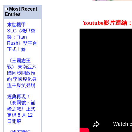
Most Recent
Entries
Youtube
影片連結
末世機甲
SLG《機甲突
襲：Titan
Rush》雙平台
正式上線
《三國志王
戰》 東南亞六
國同步開啟預
約 李國煌化身
盟主爆笑登場
經典再現！
《賽爾號：巔
峰之戰》正式
定檔 8 月 12
日開服