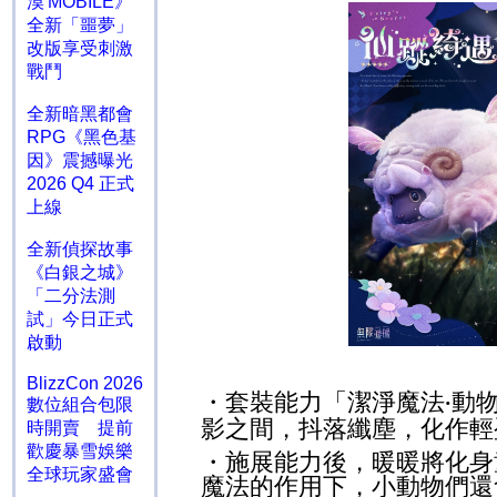
漠 MOBILE》
全新「噩夢」
改版享受刺激
戰鬥
全新暗黑都會
RPG《黑色基
因》震撼曝光
2026 Q4 正式
上線
全新偵探故事
《白銀之城》
「二分法測
試」今日正式
啟動
BlizzCon 2026
・套裝能力「潔淨魔法
動
·
數位組合包限
影之間，抖落纖塵，化作輕
時開賣 提前
歡慶暴雪娛樂
・施展能力後，暖暖將化身
全球玩家盛會
魔法的作用下，小動物們還