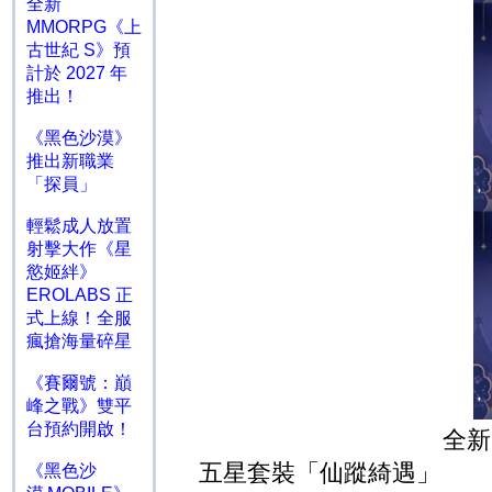
全新
MMORPG《上
古世紀 S》預
計於 2027 年
推出！
《黑色沙漠》
推出新職業
「探員」
輕鬆成人放置
射擊大作《星
慾姬絆》
EROLABS 正
式上線！全服
瘋搶海量碎星
《賽爾號：巔
峰之戰》雙平
台預約開啟！
全新
五星套裝「仙蹤綺遇」
《黑色沙