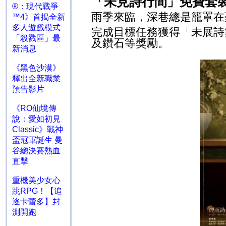
「未見詩行間」免費套
®：現代戰爭
雨季來臨，深巷總是籠罩在
™4》首揭全新
多人遊戲模式
完成目標任務獲得「未展詩
「殺戮區」最
及鑽石等獎勵。
新消息
《黑色沙漠》
釋出全新職業
預告影片
《RO仙境傳
說：愛如初見
Classic》戰神
盃冠軍誕生 曼
谷總決賽熱血
直擊
重機美少女心
跳RPG！【追
逐卡蕾多】封
測開跑