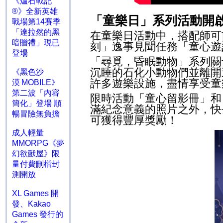
《爐石戰記
®》全新英雄
「童樂日」系列活動開
戰場第14賽季
「達拉然的黑
在童樂日活動中，搭配師可
暗贈禮」現已
刻」逸事見聞任務「童心遊
登場
「尋覓，昏眠動物」系列關
沉睡的石化小動物們並離開
《黑色沙
許多遊樂設施，盡情享受童
漠 MOBILE》
第二波「內容
限時活動「童心留影冊」和
簡化」登場 順
滿紀念意義的照片之外，快
暢冒險無負擔
可獲得豐厚獎勵！
成人輕量
MMORPG《夢
幻欲獸屋》限
量付費刪檔封
測開放
XL Games 開
發、Kakao
Games 發行的