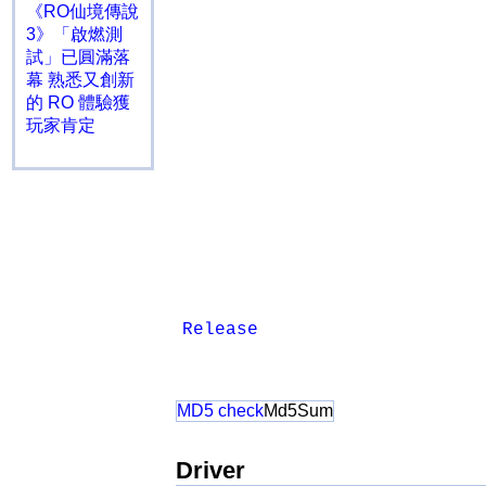
《RO仙境傳說
3》「啟燃測
試」已圓滿落
幕 熟悉又創新
的 RO 體驗獲
玩家肯定
Release
MD5 check
Md5Sum
Driver