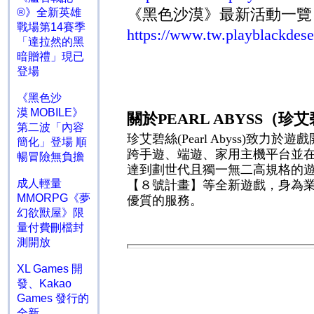
《黑色沙漠》最新活動一
®》全新英雄
戰場第14賽季
https://www.tw.playblackde
「達拉然的黑
暗贈禮」現已
登場
《黑色沙
漠 MOBILE》
關於
PEARL ABYSS
（珍艾
第二波「內容
珍艾碧絲
(Pearl Abyss)
致力於遊戲
簡化」登場 順
跨手遊、端遊、家用主機平台並
暢冒險無負擔
達到劃世代且獨一無二高規格的
成人輕量
【８號計畫】等全新遊戲，身為
MMORPG《夢
優質的服務。
幻欲獸屋》限
量付費刪檔封
測開放
XL Games 開
發、Kakao
Games 發行的
全新