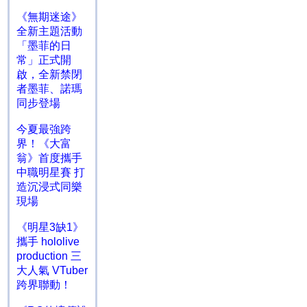
《無期迷途》
全新主題活動
「墨菲的日
常」正式開
啟，全新禁閉
者墨菲、諾瑪
同步登場
今夏最強跨
界！《大富
翁》首度攜手
中職明星賽 打
造沉浸式同樂
現場
《明星3缺1》
攜手 hololive
production 三
大人氣 VTuber
跨界聯動！