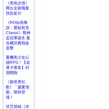
《黑色沙漠》
釋出全新職業
預告影片
《RO仙境傳
說：愛如初見
Classic》戰神
盃冠軍誕生 曼
谷總決賽熱血
直擊
重機美少女心
跳RPG！【追
逐卡蕾多】封
測開跑
《新世界狂
歡》「盛夏偕
願」限時登
場！
珍艾碧絲《赤