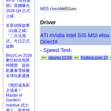
RPG《黑色基
因》震撼曝光
MD5 check
Md5Sum
2026 Q4 正式
上線
Driver
全新偵探故事
《白銀之城》
ATI
nVidia
intel
SIS
MSI
elsa
「二分法測
DirectX
試」今日正式
啟動
- Speed Test-
BlizzCon 2026
ubuntu 12.04
Fedora core 17
數位組合包限
時開賣 提前
歡慶暴雪娛樂
全球玩家盛會
《我想成為影
之強者！
Master of
Garden》
hololive 武士
參上 風真伊