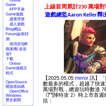
Online
Game
上線首周累計
萬場對
230
APP手遊
遊戲總監
釋
Game遊戲
Aaron Keller
虛寶序號
成人遊戲
Blog網誌
Forum論壇/評
測
假消息!![網
路謠傳] 追追
追!!
下載
Online
Game遊戲主
程式
【2025.05.05
mirror
訊】「
OpenSource
數最多的模式，超越了快速
開放原始碼
萬場對戰，總遊玩時數達
7
OpenOffice
《鬥陣特攻
》時上市首週
2
Windows
括：
歷史新聞