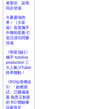
者墨菲、諾瑪
同步登場
今夏最強跨
界！《大富
翁》首度攜手
中職明星賽 打
造沉浸式同樂
現場
《明星3缺1》
攜手 hololive
production 三
大人氣 VTuber
跨界聯動！
《RO仙境傳說
3》「啟燃測
試」已圓滿落
幕 熟悉又創新
的 RO 體驗獲
玩家肯定