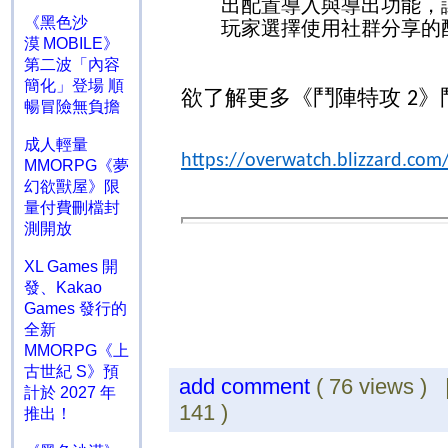
出配置導入與導出功能，
《黑色沙
玩家選擇使用社群分享的
漠 MOBILE》
第二波「內容
簡化」登場 順
欲了解更多《鬥陣特攻
》
2
暢冒險無負擔
成人輕量
https://overwatch.blizzard.com
MMORPG《夢
幻欲獸屋》限
量付費刪檔封
測開放
XL Games 開
發、Kakao
Games 發行的
全新
MMORPG《上
古世紀 S》預
add comment
( 76 views )
計於 2027 年
141 )
推出！