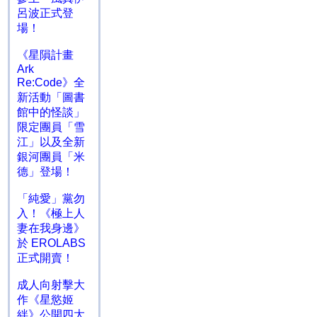
呂波正式登
場！
《星隕計畫
Ark
Re:Code》全
新活動「圖書
館中的怪談」
限定團員「雪
江」以及全新
銀河團員「米
德」登場！
「純愛」黨勿
入！《極上人
妻在我身邊》
於 EROLABS
正式開賣！
成人向射擊大
作《星慾姬
絆》公開四大