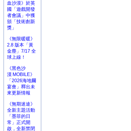
血沙漠》於英
國「遊戲開發
者會議」中獲
頒「技術創新
獎」
《無限暖暖》
2.8 版本「黃
金塵」7/17 全
球上線！
《黑色沙
漠 MOBILE》
「2026海地爾
宴會」釋出未
來更新情報
《無期迷途》
全新主題活動
「墨菲的日
常」正式開
啟，全新禁閉