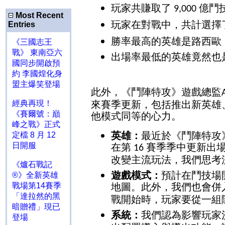
玩家共賺取了
億鬥
9,000
Most Recent
玩家在對戰中，共計選擇
Entries
勝率最高的英雄是路西歐
《三國志王
戰》 東南亞六
出場率最低的英雄竟然也
國同步開啟預
約 李國煌化身
盟主爆笑登場
此外，《鬥陣特攻》遊戲總監
來賽季更新，包括推出新英雄
經典再現！
《賽爾號：巔
他模式同等的心力。
峰之戰》正式
英雄：
最近於《鬥陣特攻
定檔 8 月 12
日開服
在第
賽季季中更新出
16
改變主流玩法，我們思考
《爐石戰記
遊戲模式：
預計在鬥技場
®》全新英雄
地圖。此外，我們也會併
戰場第14賽季
「達拉然的黑
戰開始時，玩家要從一組
暗贈禮」現已
系統：
我們認為影響玩家
登場