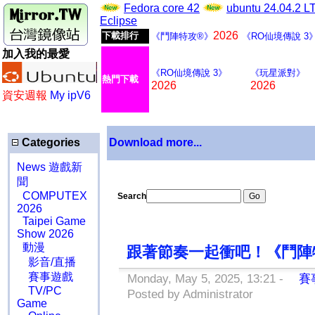
Fedora core 42
ubuntu 24.04.2 
Eclipse
2026
下載排行
《鬥陣特攻®》
《RO仙境傳說 3
加入我的最愛
《RO仙境傳說 3》
《玩星派對》
熱門下載
2026
2026
資安週報
My ipV6
Categories
Download more...
News 遊戲新
聞
COMPUTEX
Search
2026
Taipei Game
Show 2026
動漫
跟著節奏一起衝吧！《鬥陣
影音/直播
賽事遊戲
Monday, May 5, 2025, 13:21 -
賽
TV/PC
Posted by Administrator
Game