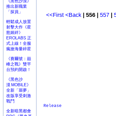
《黑色沙漠》
推出新職業
「探員」
<<First
<Back
| 556 |
557
|
輕鬆成人放置
射擊大作《星
慾姬絆》
EROLABS 正
式上線！全服
瘋搶海量碎星
《賽爾號：巔
峰之戰》雙平
台預約開啟！
《黑色沙
漠 MOBILE》
全新「噩夢」
改版享受刺激
戰鬥
Release
全新暗黑都會