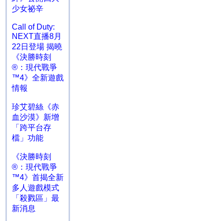
少女祕辛
Call of Duty:
NEXT直播8月
22日登場 揭曉
《決勝時刻
®：現代戰爭
™4》全新遊戲
情報
珍艾碧絲《赤
血沙漠》新增
「跨平台存
檔」功能
《決勝時刻
®：現代戰爭
™4》首揭全新
多人遊戲模式
「殺戮區」最
新消息