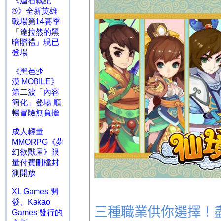
《爐石戰記
®》全新英雄
戰場第14賽季
「達拉然的黑
暗贈禮」現已
登場
《黑色沙
漠 MOBILE》
第二波「內容
簡化」登場 順
暢冒險無負擔
成人輕量
MMORPG《夢
幻欲獸屋》限
量付費刪檔封
測開放
XL Games 開
發、Kakao
Games 發行的