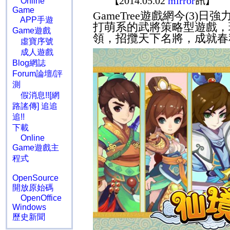
【
2014.05.02
mirror
訊】
Online
Game
GameTree
遊戲網今
(3)
日強
APP手遊
打萌系的武將策略型遊戲，
Game遊戲
領，招攬天下名將，成就春
虛寶序號
成人遊戲
Blog網誌
Forum論壇/評
測
假消息!![網
路謠傳] 追追
追!!
下載
Online
Game遊戲主
程式
OpenSource
開放原始碼
OpenOffice
Windows
歷史新聞