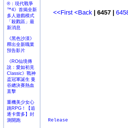
®：現代戰爭
™4》首揭全新
<<First
<Back
| 6457 |
645
多人遊戲模式
「殺戮區」最
新消息
《黑色沙漠》
釋出全新職業
預告影片
《RO仙境傳
說：愛如初見
Classic》戰神
盃冠軍誕生 曼
谷總決賽熱血
直擊
重機美少女心
跳RPG！【追
逐卡蕾多】封
測開跑
Release