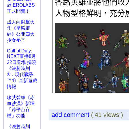
於 EROLABS
正式開賣！
成人向射擊大
作《星慾姬
絆》公開四大
少女祕辛
Call of Duty:
NEXT直播8月
22日登場 揭曉
《決勝時刻
®：現代戰爭
™4》全新遊戲
情報
珍艾碧絲《赤
血沙漠》新增
「跨平台存
add comment
( 41 views )
檔」功能
《決勝時刻