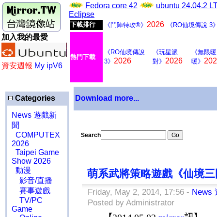
Fedora core 42
ubuntu 24.04.2 
Eclipse
2026
下載排行
《鬥陣特攻®》
《RO仙境傳說 3
加入我的最愛
《RO仙境傳說
《玩星派
《無限暖
熱門下載
2026
2026
202
3》
對》
暖》
資安週報
My ipV6
Categories
Download more...
News 遊戲新
聞
COMPUTEX
Search
2026
Taipei Game
Show 2026
動漫
萌系武將策略遊戲《仙境三
影音/直播
賽事遊戲
Friday, May 2, 2014, 17:56 -
News
TV/PC
Posted by Administrator
Game