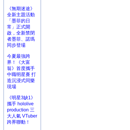
《無期迷途》
全新主題活動
「墨菲的日
常」正式開
啟，全新禁閉
者墨菲、諾瑪
同步登場
今夏最強跨
界！《大富
翁》首度攜手
中職明星賽 打
造沉浸式同樂
現場
《明星3缺1》
攜手 hololive
production 三
大人氣 VTuber
跨界聯動！