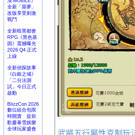
漠 MOBILE》
全新「噩夢」
改版享受刺激
戰鬥
全新暗黑都會
RPG《黑色基
因》震撼曝光
2026 Q4 正式
上線
全新偵探故事
《白銀之城》
「二分法測
試」今日正式
啟動
BlizzCon 2026
數位組合包限
時開賣 提前
歡慶暴雪娛樂
全球玩家盛會