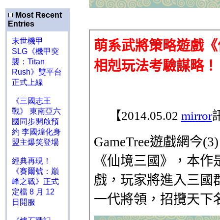
Most Recent
Entries
末世機甲
SLG《機甲突
襲：Titan
Rush》雙平台
正式上線
《三國志王
戰》 東南亞六
國同步開啟預
約 李國煌化身
盟主爆笑登場
經典再現！
《賽爾號：巔
峰之戰》正式
定檔 8 月 12
日開服