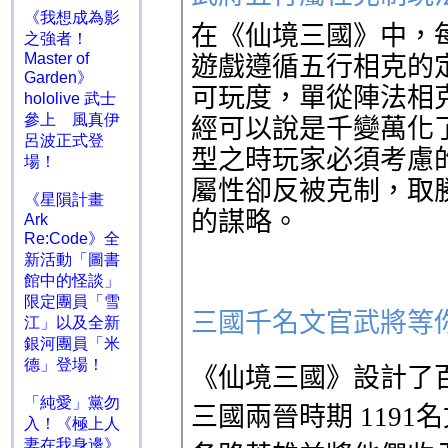
《我想成為影
之強者！
Master of
Garden》
hololive 武士
參上 風真伊
呂波正式登
場！
《星隕計畫
Ark
Re:Code》全
新活動「圖書
館中的怪談」
限定團員「雪
江」以及全新
銀河團員「米
德」登場！
「純愛」黨勿
入！《極上人
妻在我身邊》