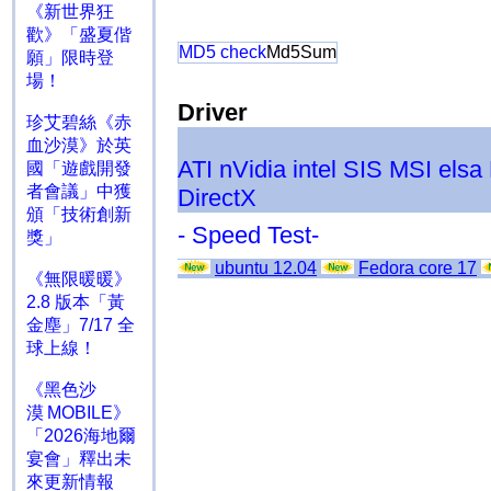
《新世界狂
歡》「盛夏偕
MD5 check
Md5Sum
願」限時登
場！
Driver
珍艾碧絲《赤
血沙漠》於英
ATI
nVidia
intel
SIS
MSI
elsa
國「遊戲開發
者會議」中獲
DirectX
頒「技術創新
- Speed Test-
獎」
ubuntu 12.04
Fedora core 17
《無限暖暖》
2.8 版本「黃
金塵」7/17 全
球上線！
《黑色沙
漠 MOBILE》
「2026海地爾
宴會」釋出未
來更新情報