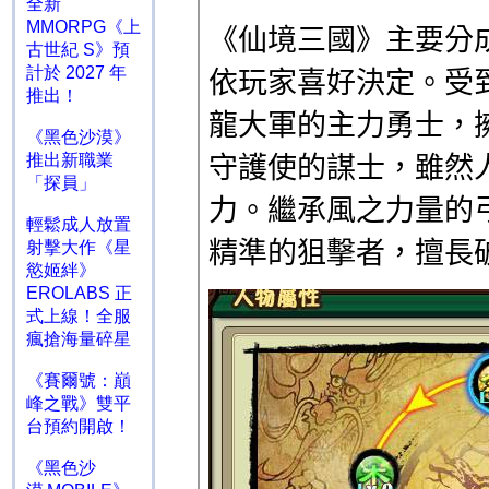
全新
MMORPG《上
古世紀 S》預
計於 2027 年
推出！
《黑色沙漠》
推出新職業
「探員」
輕鬆成人放置
射擊大作《星
慾姬絆》
EROLABS 正
式上線！全服
瘋搶海量碎星
《賽爾號：巔
峰之戰》雙平
台預約開啟！
《黑色沙