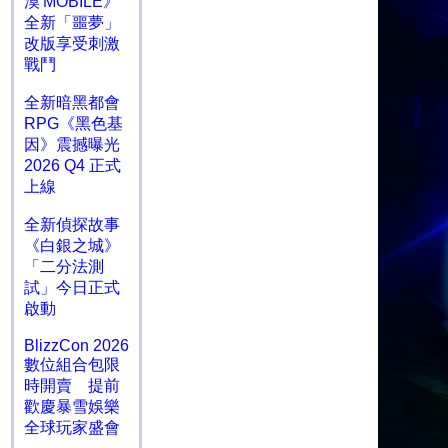
漠 MOBILE》
全新「噩夢」
改版享受刺激
戰鬥
全新暗黑都會
RPG《黑色基
因》震撼曝光
2026 Q4 正式
上線
全新偵探故事
《白銀之城》
「二分法測
試」今日正式
啟動
BlizzCon 2026
數位組合包限
時開賣 提前
歡慶暴雪娛樂
全球玩家盛會