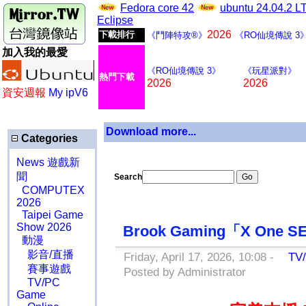
Fedora core 42
ubuntu 24.04.2 
Eclipse
2026
下載排行
《鬥陣特攻®》
《RO仙境傳說 3
加入我的最愛
《RO仙境傳說 3》
《玩星派對》
熱門下載
2026
2026
資安週報
My ipV6
Download more...
Categories
News 遊戲新
聞
Search
COMPUTEX
2026
Taipei Game
Show 2026
Brook Gaming「X O
動漫
影音/直播
Friday, April 17, 2026, 10:08 -
TV/
賽事遊戲
Posted by Administrator
TV/PC
Game