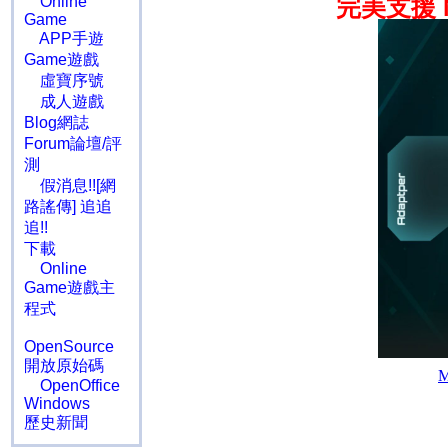
Online
完美支援
Game
APP手遊
Game遊戲
虛寶序號
成人遊戲
Blog網誌
Forum論壇/評
測
假消息!![網
路謠傳] 追追
追!!
下載
Online
Game遊戲主
程式
OpenSource
開放原始碼
OpenOffice
Windows
歷史新聞