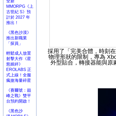
全新
MMORPG《上
古世紀 S》預
計於 2027 年
推出！
《黑色沙漠》
推出新職業
「探員」
採用了「完美合體，時刻在
輕鬆成人放置
物理形狀的限制，專為
Xbo
射擊大作《星
外型貼合，轉接器能與原
慾姬絆》
EROLABS 正
式上線！全服
瘋搶海量碎星
《賽爾號：巔
峰之戰》雙平
台預約開啟！
《黑色沙