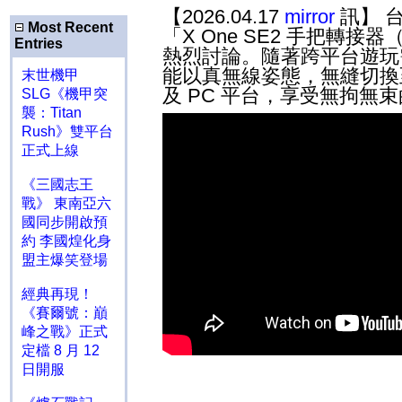
【2026.04.17
mirror
訊】 
Most Recent
「
X One SE2
手把轉接器
Entries
熱烈討論。隨著跨平台遊玩
能以真無線姿態，無縫切
末世機甲
及
PC
平台，享受無拘無束
SLG《機甲突
襲：Titan
Rush》雙平台
正式上線
《三國志王
戰》 東南亞六
國同步開啟預
約 李國煌化身
盟主爆笑登場
經典再現！
《賽爾號：巔
峰之戰》正式
定檔 8 月 12
日開服