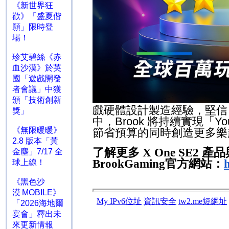
《新世界狂
歡》「盛夏偕
願」限時登
場！
珍艾碧絲《赤
血沙漠》於英
國「遊戲開發
者會議」中獲
頒「技術創新
戲硬體設計製造經驗，堅信
獎」
中，
Brook
將持續實現「
Yo
《無限暖暖》
節省預算的同時創造更多樂
2.8 版本「黃
了解更多
X One SE2
產品
金塵」7/17 全
BrookGaming
官方網站：
球上線！
《黑色沙
漠 MOBILE》
「2026海地爾
宴會」釋出未
來更新情報