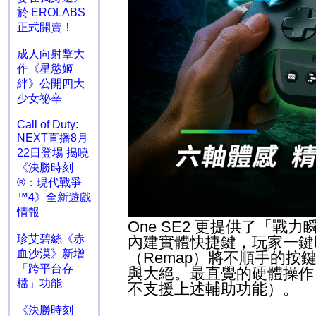
於 EROLABS
正式開賣！
成人向射擊大
作《星慾姬
絆》公開四大
少女祕辛
Call of Duty:
NEXT直播8月
22日登場 揭曉
《決勝時刻
®：現代戰爭
™4》全新遊戲
情報
One SE2
更提供了「戰力
珍艾碧絲《赤
內建實體快捷鍵，玩家一鍵
血沙漠》新增
（
Remap
）將不順手的按
「跨平台存
與大絕。最直覺的硬體操
檔」功能
不支援上述輔助功能）。
《決勝時刻