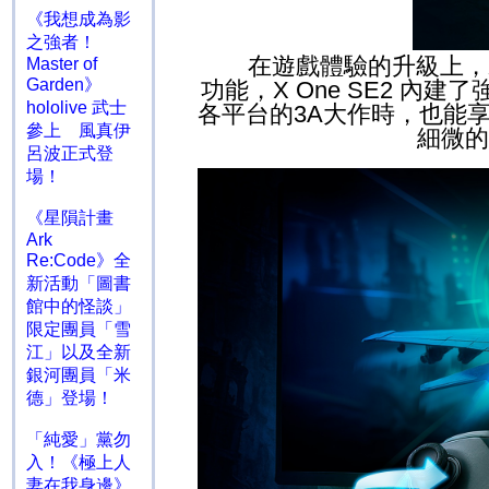
《我想成為影
之強者！
在遊戲體驗的升級上，
Master of
Garden》
功能，
X One SE2
內建了
hololive 武士
各平台的
3A
大作時，也能
參上 風真伊
細微的
呂波正式登
場！
《星隕計畫
Ark
Re:Code》全
新活動「圖書
館中的怪談」
限定團員「雪
江」以及全新
銀河團員「米
德」登場！
「純愛」黨勿
入！《極上人
妻在我身邊》