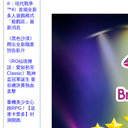
®：現代戰爭
™4》首揭全新
多人遊戲模式
「殺戮區」最
新消息
《黑色沙漠》
釋出全新職業
預告影片
《RO仙境傳
說：愛如初見
Classic》戰神
盃冠軍誕生 曼
谷總決賽熱血
直擊
重機美少女心
跳RPG！【追
逐卡蕾多】封
測開跑