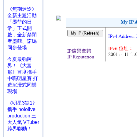
《無期迷途》
全新主題活動
「墨菲的日
常」正式開
啟，全新禁閉
者墨菲、諾瑪
同步登場
今夏最強跨
界！《大富
翁》首度攜手
中職明星賽 打
造沉浸式同樂
現場
《明星3缺1》
攜手 hololive
production 三
大人氣 VTuber
跨界聯動！