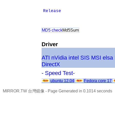
Release
MD5 check
Md5Sum
Driver
ATI
nVidia
intel
SIS
MSI
elsa
DirectX
- Speed Test-
ubuntu 12.04
Fedora core 17
MIRROR.TW 台灣鏡像
- Page Generated in 0.1014 seconds