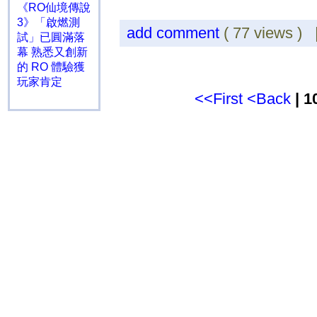
《RO仙境傳說
3》「啟燃測
add comment
( 77 views )
試」已圓滿落
幕 熟悉又創新
的 RO 體驗獲
玩家肯定
<<First
<Back
| 1