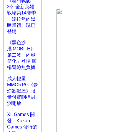
《爐石戰記
®》全新英雄
戰場第14賽季
「達拉然的黑
暗贈禮」現已
登場
《黑色沙
漠 MOBILE》
第二波「內容
簡化」登場 順
暢冒險無負擔
成人輕量
MMORPG《夢
幻欲獸屋》限
量付費刪檔封
測開放
XL Games 開
發、Kakao
Games 發行的