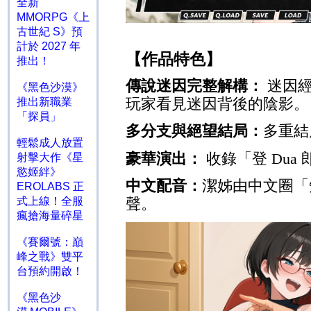
全新
MMORPG《上
古世紀 S》預
計於 2027 年
【作品特色】
推出！
傳說迷因完整解構：
迷因
《黑色沙漠》
玩家看見迷因背後的陰影。
推出新職業
「探員」
多分支與絕望結局：
多重結
輕鬆成人放置
豪華演出：
收錄「登
Dua
射擊大作《星
慾姬絆》
中文配音：
潔姊由中文圈「
EROLABS 正
聲。
式上線！全服
瘋搶海量碎星
《賽爾號：巔
峰之戰》雙平
台預約開啟！
《黑色沙