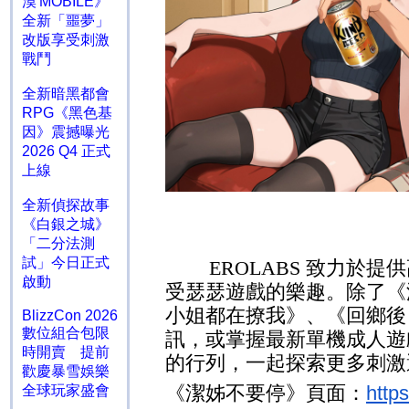
漠 MOBILE》
全新「噩夢」
改版享受刺激
戰鬥
全新暗黑都會
RPG《黑色基
因》震撼曝光
2026 Q4 正式
上線
全新偵探故事
《白銀之城》
「二分法測
試」今日正式
EROLABS
致力於提供
啟動
受瑟瑟遊戲的樂趣。除了《
小姐都在撩我》、《回鄉後
BlizzCon 2026
數位組合包限
訊，或掌握最新單機成人
時開賣 提前
的行列，一起探索更多刺激
歡慶暴雪娛樂
《
潔姊不要停
》頁面：
http
全球玩家盛會