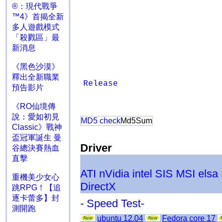
®：現代戰爭
™4》首揭全新
多人遊戲模式
「殺戮區」最
新消息
《黑色沙漠》
釋出全新職業
Release
預告影片
《RO仙境傳
說：愛如初見
MD5 check
Md5Sum
Classic》戰神
盃冠軍誕生 曼
Driver
谷總決賽熱血
直擊
ATI
nVidia
intel
SIS
MSI
elsa
重機美少女心
DirectX
跳RPG！【追
逐卡蕾多】封
- Speed Test-
測開跑
ubuntu 12.04
Fedora core 17