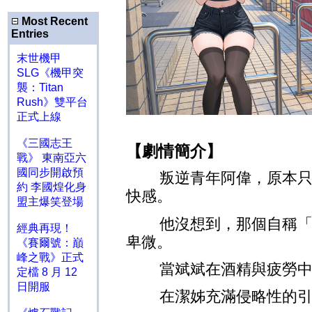
Most Recent
Entries
末世機甲
SLG《機甲突
襲：Titan
Rush》雙平台
正式上線
《三國志王
【劇情簡介】
戰》 東南亞六
國同步開啟預
叛逆青年阿偉，原本
約 李國煌化身
快感。
盟主爆笑登場
他沒想到，那個自稱
經典再現！
卑微。
《賽爾號：巔
峰之戰》正式
當斌斌在酒精與疲勞
定檔 8 月 12
日開服
在潔姊充滿侵略性的