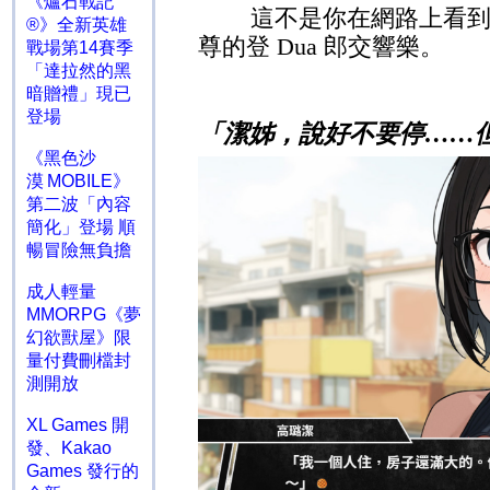
《爐石戰記
這不是你在網路上看
®》全新英雄
尊的登
Dua
郎交響樂。
戰場第14賽季
「達拉然的黑
暗贈禮」現已
登場
「潔姊，說好不要停……
《黑色沙
漠 MOBILE》
第二波「內容
簡化」登場 順
暢冒險無負擔
成人輕量
MMORPG《夢
幻欲獸屋》限
量付費刪檔封
測開放
XL Games 開
發、Kakao
Games 發行的