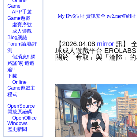
Online
Game
APP手遊
Game遊戲
虛寶序號
成人遊戲
Blog網誌
【2026.04.08
mirror
訊】 
Forum論壇/評
球成人遊戲平台
EROLAB
測
關於「奪取」與「淪陷」的
假消息!![網
路謠傳] 追追
追!!
下載
Online
Game遊戲主
程式
OpenSource
開放原始碼
OpenOffice
Windows
歷史新聞