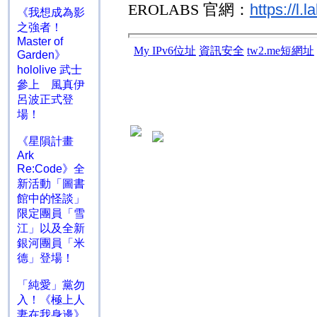
EROLABS
官網：
https://l
《我想成為影
之強者！
Master of
Garden》
hololive 武士
參上 風真伊
呂波正式登
場！
《星隕計畫
Ark
Re:Code》全
新活動「圖書
館中的怪談」
限定團員「雪
江」以及全新
銀河團員「米
德」登場！
「純愛」黨勿
入！《極上人
妻在我身邊》