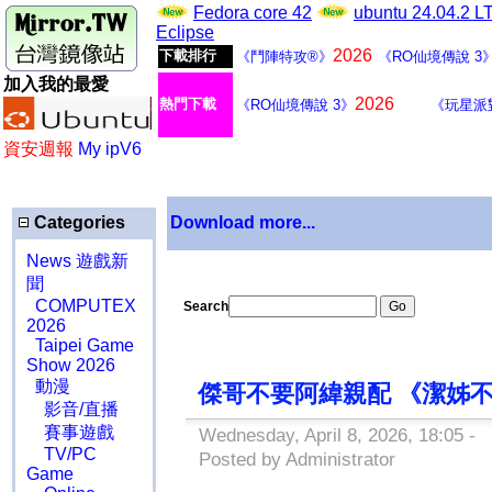
Fedora core 42
ubuntu 24.04.2 
Eclipse
2026
下載排行
《鬥陣特攻®》
《RO仙境傳說 3
加入我的最愛
2026
熱門下載
《RO仙境傳說 3》
《玩星派
資安週報
My ipV6
Categories
Download more...
News 遊戲新
聞
COMPUTEX
Search
2026
Taipei Game
Show 2026
動漫
傑哥不要阿緯親配 《潔姊不要
影音/直播
賽事遊戲
Wednesday, April 8, 2026, 18:05 -
TV/PC
Posted by Administrator
Game