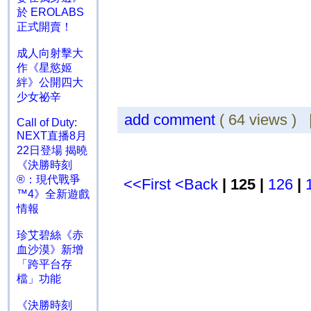
於 EROLABS
正式開賣！
成人向射擊大
作《星慾姬
絆》公開四大
少女祕辛
add comment
( 64 views )
Call of Duty:
NEXT直播8月
22日登場 揭曉
《決勝時刻
®：現代戰爭
<<First
<Back
| 125 |
126
|
™4》全新遊戲
情報
珍艾碧絲《赤
血沙漠》新增
「跨平台存
檔」功能
《決勝時刻