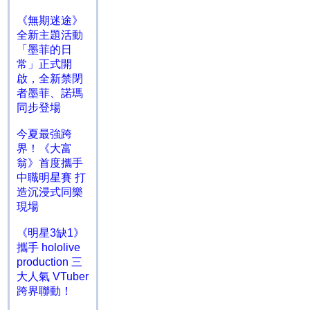
《無期迷途》
全新主題活動
「墨菲的日
常」正式開
啟，全新禁閉
者墨菲、諾瑪
同步登場
今夏最強跨
界！《大富
翁》首度攜手
中職明星賽 打
造沉浸式同樂
現場
《明星3缺1》
攜手 hololive
production 三
大人氣 VTuber
跨界聯動！