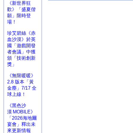
《新世界狂
歡》「盛夏偕
願」限時登
場！
珍艾碧絲《赤
血沙漠》於英
國「遊戲開發
者會議」中獲
頒「技術創新
獎」
《無限暖暖》
2.8 版本「黃
金塵」7/17 全
球上線！
《黑色沙
漠 MOBILE》
「2026海地爾
宴會」釋出未
來更新情報