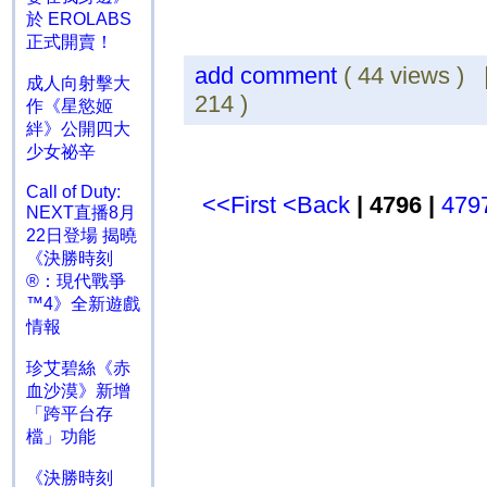
於 EROLABS
正式開賣！
add comment
( 44 views )
成人向射擊大
214 )
作《星慾姬
絆》公開四大
少女祕辛
Call of Duty:
<<First
<Back
| 4796 |
479
NEXT直播8月
22日登場 揭曉
《決勝時刻
®：現代戰爭
™4》全新遊戲
情報
珍艾碧絲《赤
血沙漠》新增
「跨平台存
檔」功能
《決勝時刻