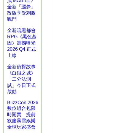
漠 MOBILE》
全新「噩夢」
改版享受刺激
戰鬥
全新暗黑都會
RPG《黑色基
因》震撼曝光
2026 Q4 正式
上線
全新偵探故事
《白銀之城》
「二分法測
試」今日正式
啟動
BlizzCon 2026
數位組合包限
時開賣 提前
歡慶暴雪娛樂
全球玩家盛會