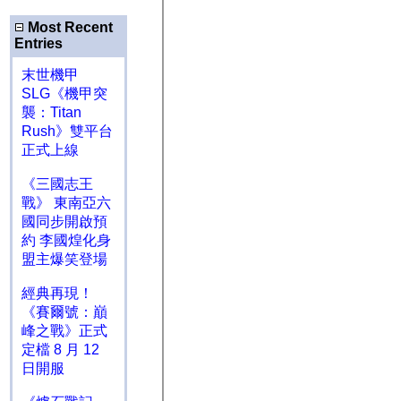
Most Recent
Entries
末世機甲
SLG《機甲突
襲：Titan
Rush》雙平台
正式上線
《三國志王
戰》 東南亞六
國同步開啟預
約 李國煌化身
盟主爆笑登場
經典再現！
《賽爾號：巔
峰之戰》正式
定檔 8 月 12
日開服