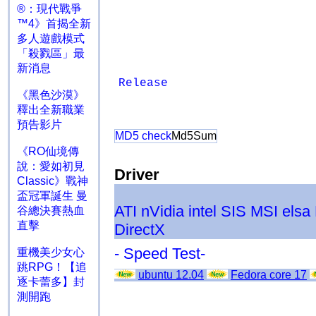
®：現代戰爭
™4》首揭全新
多人遊戲模式
「殺戮區」最
新消息
Release
《黑色沙漠》
釋出全新職業
預告影片
MD5 check
Md5Sum
《RO仙境傳
說：愛如初見
Driver
Classic》戰神
盃冠軍誕生 曼
ATI
nVidia
intel
SIS
MSI
elsa
谷總決賽熱血
直擊
DirectX
- Speed Test-
重機美少女心
跳RPG！【追
ubuntu 12.04
Fedora core 17
逐卡蕾多】封
測開跑