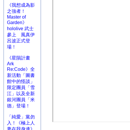
《我想成為影
之強者！
Master of
Garden》
hololive 武士
參上 風真伊
呂波正式登
場！
《星隕計畫
Ark
Re:Code》全
新活動「圖書
館中的怪談」
限定團員「雪
江」以及全新
銀河團員「米
德」登場！
「純愛」黨勿
入！《極上人
妻在我身邊》