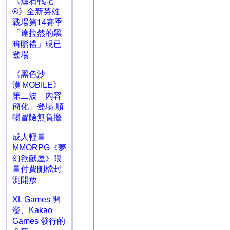
《爐石戰記
®》全新英雄
戰場第14賽季
「達拉然的黑
暗贈禮」現已
登場
《黑色沙
漠 MOBILE》
第二波「內容
簡化」登場 順
暢冒險無負擔
成人輕量
MMORPG《夢
幻欲獸屋》限
量付費刪檔封
測開放
XL Games 開
發、Kakao
Games 發行的