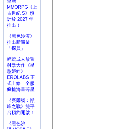
全新
MMORPG《上
古世紀 S》預
計於 2027 年
推出！
《黑色沙漠》
推出新職業
「探員」
輕鬆成人放置
射擊大作《星
慾姬絆》
EROLABS 正
式上線！全服
瘋搶海量碎星
《賽爾號：巔
峰之戰》雙平
台預約開啟！
《黑色沙