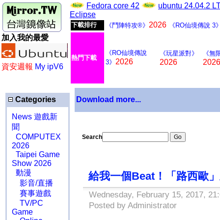
Fedora core 42
ubuntu 24.04.2 
Eclipse
2026
下載排行
《鬥陣特攻®》
《RO仙境傳說 3
加入我的最愛
《RO仙境傳說
《玩星派對》
《無
熱門下載
2026
2026
202
3》
資安週報
My ipV6
Categories
Download more...
News 遊戲新
聞
COMPUTEX
Search
2026
Taipei Game
Show 2026
動漫
給我一個Beat！「路西歐」
影音/直播
賽事遊戲
Wednesday, February 15, 2017, 21
TV/PC
Posted by Administrator
Game