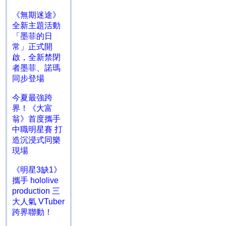
《無期迷途》
全新主題活動
「墨菲的日
常」正式開
啟，全新禁閉
者墨菲、諾瑪
同步登場
今夏最強跨
界！《大富
翁》首度攜手
中職明星賽 打
造沉浸式同樂
現場
《明星3缺1》
攜手 hololive
production 三
大人氣 VTuber
跨界聯動！