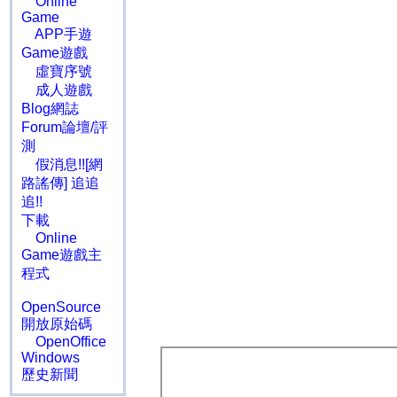
Online
Game
APP手遊
Game遊戲
虛寶序號
成人遊戲
Blog網誌
Forum論壇/評
測
假消息!![網
路謠傳] 追追
追!!
下載
Online
Game遊戲主
程式
OpenSource
開放原始碼
OpenOffice
Windows
歷史新聞