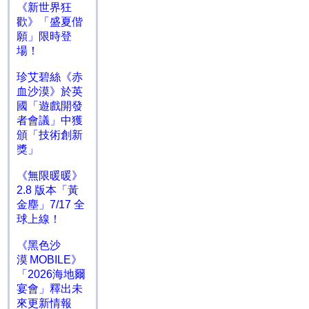
《新世界狂
歡》「盛夏偕
願」限時登
場！
珍艾碧絲《赤
血沙漠》於英
國「遊戲開發
者會議」中獲
頒「技術創新
獎」
《無限暖暖》
2.8 版本「黃
金塵」7/17 全
球上線！
《黑色沙
漠 MOBILE》
「2026海地爾
宴會」釋出未
來更新情報