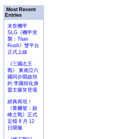
Most Recent
Entries
末世機甲
SLG《機甲突
襲：Titan
Rush》雙平台
正式上線
《三國志王
戰》 東南亞六
國同步開啟預
約 李國煌化身
盟主爆笑登場
經典再現！
《賽爾號：巔
峰之戰》正式
定檔 8 月 12
日開服