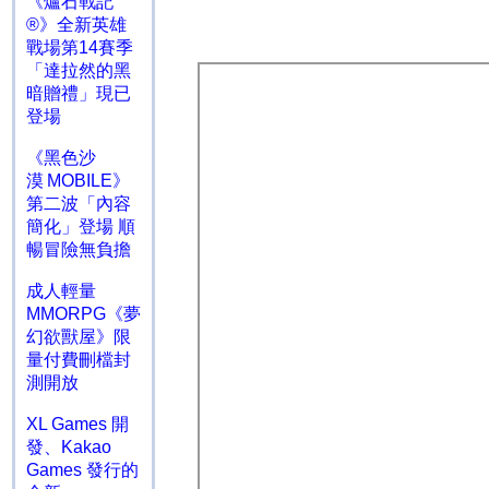
《爐石戰記
®》全新英雄
戰場第14賽季
「達拉然的黑
暗贈禮」現已
登場
《黑色沙
漠 MOBILE》
第二波「內容
簡化」登場 順
暢冒險無負擔
成人輕量
MMORPG《夢
幻欲獸屋》限
量付費刪檔封
測開放
XL Games 開
發、Kakao
Games 發行的