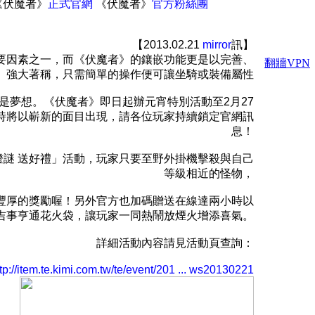
《伏魔者》
正式官網
《伏魔者》
官方粉絲團
【2013.02.21
mirror
訊】
要因素之一，而《伏魔者》的鑲嵌功能更是以完善、
強大著稱，只需簡單的操作便可讓坐騎或裝備屬性
再是夢想。《伏魔者》即日起辦元宵特別活動至2月27
時將以嶄新的面目出現，請各位玩家持續鎖定官網訊
息！
燈謎 送好禮」活動，玩家只要至野外掛機擊殺與自己
等級相近的怪物，
豐厚的獎勵喔！另外官方也加碼贈送在線達兩小時以
吉事亨通花火袋，讓玩家一同熱鬧放煙火增添喜氣。
詳細活動內容請見活動頁查詢：
tp://item.te.kimi.com.tw/te/event/201 ... ws20130221