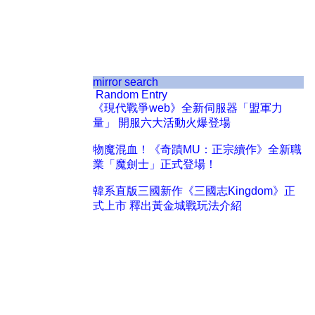
mirror search
Random Entry
《現代戰爭web》全新伺服器「盟軍力
量」 開服六大活動火爆登場
物魔混血！《奇蹟MU：正宗續作》全新職
業「魔劍士」正式登場！
韓系直版三國新作《三國志Kingdom》正
式上市 釋出黃金城戰玩法介紹