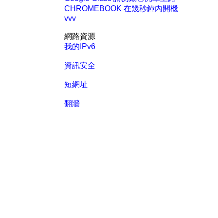
CHROMEBOOK 在幾秒鐘內開機
vvv
網路資源
我的IPv6
資訊安全
短網址
翻牆