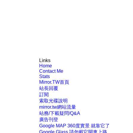
Links
Home
Contact Me
Stats
Mirror.TW首頁
站長回覆
訂閱
索取光碟說明
mirror.tw網站流量
站務/下載疑問/Q&A
廣告刊登
Google MAP 360度實景 就靠它了
Google Glass 請勿戴它開車上路