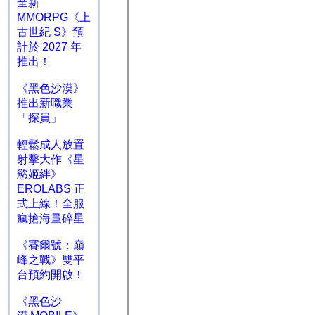
全新
MMORPG《上
古世紀 S》預
計於 2027 年
推出！
《黑色沙漠》
推出新職業
「探員」
輕鬆成人放置
射擊大作《星
慾姬絆》
EROLABS 正
式上線！全服
瘋搶海量碎星
《賽爾號：巔
峰之戰》雙平
台預約開啟！
《黑色沙