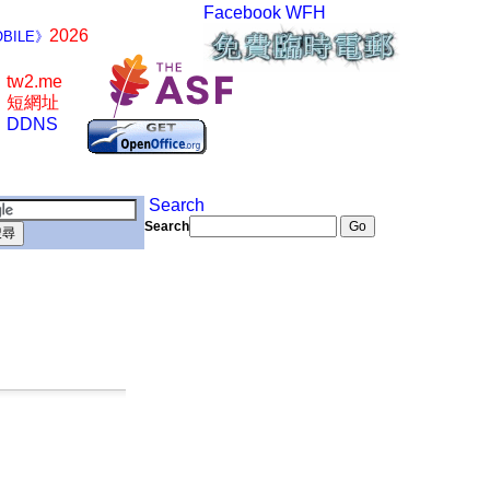
Facebook
WFH
2026
BILE》
tw2.me
短網址
DDNS
Search
Search