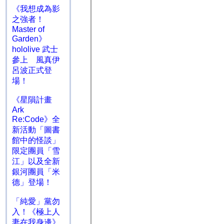
《我想成為影
之強者！
Master of
Garden》
hololive 武士
參上 風真伊
呂波正式登
場！
《星隕計畫
Ark
Re:Code》全
新活動「圖書
館中的怪談」
限定團員「雪
江」以及全新
銀河團員「米
德」登場！
「純愛」黨勿
入！《極上人
妻在我身邊》