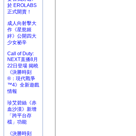
於 EROLABS
正式開賣！
成人向射擊大
作《星慾姬
絆》公開四大
少女祕辛
Call of Duty:
NEXT直播8月
22日登場 揭曉
《決勝時刻
®：現代戰爭
™4》全新遊戲
情報
珍艾碧絲《赤
血沙漠》新增
「跨平台存
檔」功能
《決勝時刻