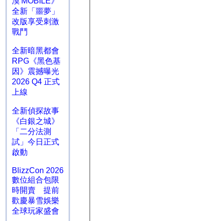
漠 MOBILE》
全新「噩夢」
改版享受刺激
戰鬥
全新暗黑都會
RPG《黑色基
因》震撼曝光
2026 Q4 正式
上線
全新偵探故事
《白銀之城》
「二分法測
試」今日正式
啟動
BlizzCon 2026
數位組合包限
時開賣 提前
歡慶暴雪娛樂
全球玩家盛會