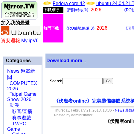
Fedora core 42
ubuntu 24.04.2 
2026
下載排行
《鬥陣特攻®》
《RO
加入我的最愛
2026
熱門下載
《RO仙境傳說 3》
《玩
資安週報
My ipV6
Categories
Download more...
News 遊戲新
聞
Search
COMPUTEX
2026
Taipei Game
Show 2026
《伏魔者online》完美裝備鑲嵌系
動漫
Thursday, February 21, 2013, 18:36 -
News 遊戲
影音/直播
Posted by Administrator
賽事遊戲
《伏魔者on
TV/PC
Game