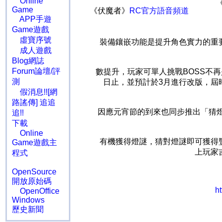
Online
Game
《伏魔者》
RC官方語音頻道
APP手遊
Game遊戲
虛寶序號
裝備鑲嵌功能是提升角色實力的重
成人遊戲
Blog網誌
Forum論壇/評
數提升，玩家可單人挑戰BOSS不
測
日止，並預計於3月進行改版，屆
假消息!![網
路謠傳] 追追
因應元宵節的到來也同步推出「猜
追!!
下載
Online
有機獲得燈謎，猜對燈謎即可獲得
Game遊戲主
上玩家
程式
OpenSource
開放原始碼
ht
OpenOffice
Windows
歷史新聞