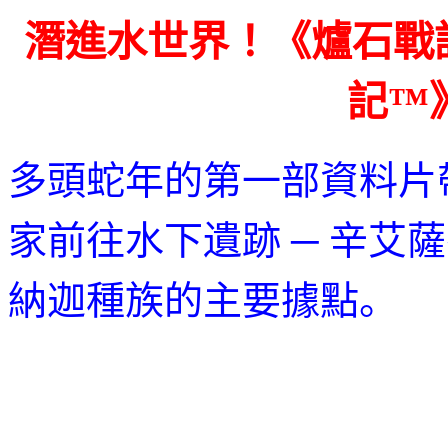
潛進水世界！《爐石戰
記™
多頭蛇年的第一部資料片
家前往水下遺跡 ─ 辛艾
納迦種族的主要據點。