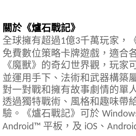
關於《爐石戰記》
全球擁有超過
億
千萬玩家，
1
3
免費數位策略卡牌遊戲，適合
《魔獸》的奇幻世界觀，玩家
並運用手下、法術和武器構築
對一對戰和擁有故事劇情的單
透過獨特戰術、風格和趣味帶
驗。《爐石戰記》可於
Window
平板，及
、
Android™
iOS
Andro