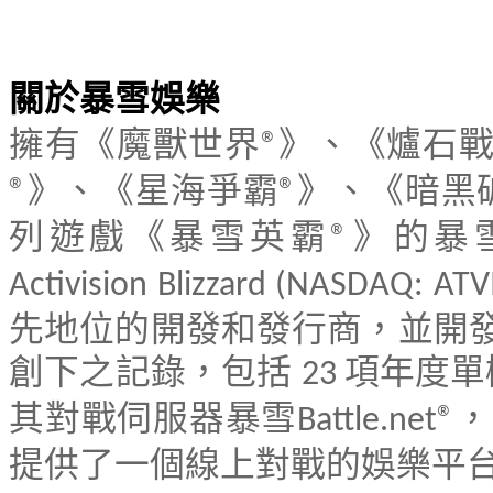
關於暴雪娛樂
擁有《魔獸世界
》、《爐石
®
》、《星海爭霸
》、《暗黑
®
®
列遊戲《暴雪英霸
》的暴
®
Activision Blizzard (NASDAQ: ATV
先地位的開發和發行商，並開
創下之記錄，包括
項年度單
23
其對戰伺服器暴雪
，
Battle.net®
提供了一個線上對戰的娛樂平