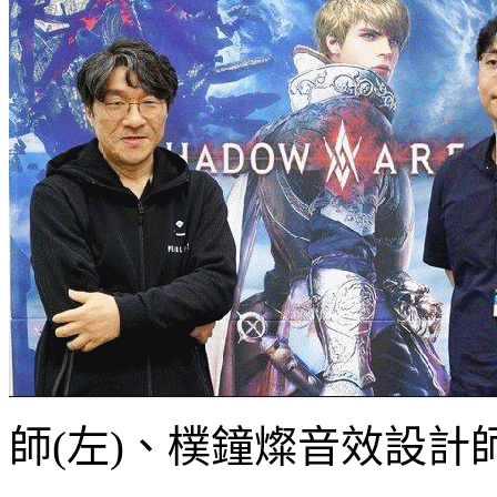
師
(
左
)
、樸鐘燦音效設計