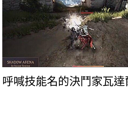
呼喊技能名的決
鬥
家瓦達