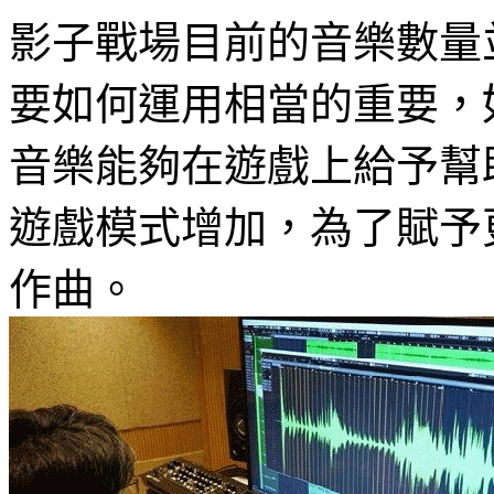
影子戰場目前的音樂數量
要如何運用相當的重要，
音樂能
夠
在遊戲上給予幫
遊戲模式增加，
為
了賦予
作曲
。