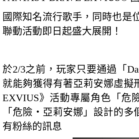
國際知名流行歌手，同時也是
聯動活動即日起盛大展開！
於
2/3
之前，玩家只要通過「
Da
就能夠獲得有著亞莉安娜虛擬
EXVIUS
》活動專屬角色「危
「危險・亞莉安娜」設計的多
有粉絲的訊息