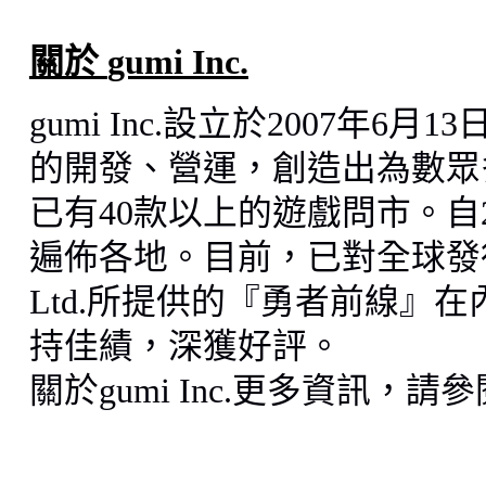
關於
gumi Inc.
gumi Inc.
設立於
2007
年
6
月
13
的開發、營運，創造出為數眾
已有
40
款以上的遊戲問市。自
遍佈各地。目前，已對全球發
Ltd.
所提供的『勇者前線』在
持佳績，深獲好評。
關於
gumi Inc.
更多資訊，請參