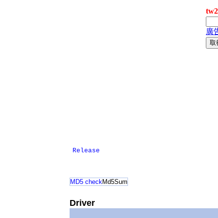
Release
MD5 check
Md5Sum
Driver