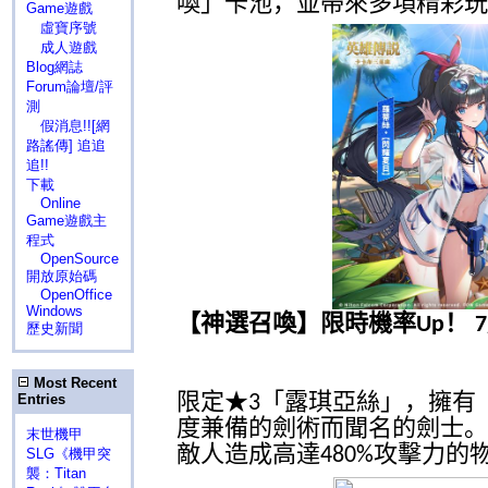
喚」卡池，並帶來多項精彩玩
Game遊戲
虛寶序號
成人遊戲
Blog網誌
Forum論壇/評
測
假消息!![網
路謠傳] 追追
追!!
下載
Online
Game遊戲主
程式
OpenSource
開放原始碼
OpenOffice
Windows
【神選召喚】限時機率
！
Up
7
歷史新聞
Most Recent
限定★
「露琪亞絲」，擁有
3
Entries
度兼備的劍術而聞名的劍士。
末世機甲
敵人造成高達
攻擊力的
480%
SLG《機甲突
襲：Titan