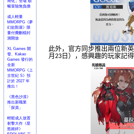
簡化」登場 順
暢冒險無負擔
成人輕量
MMORPG《夢
幻欲獸屋》限
量付費刪檔封
測開放
此外，官方同步推出兩位新英
XL Games 開
發、Kakao
月
日
），感興趣的玩家記得
23
Games 發行的
全新
MMORPG《上
古世紀 S》預
計於 2027 年
推出！
《黑色沙漠》
推出新職業
「探員」
輕鬆成人放置
射擊大作《星
慾姬絆》