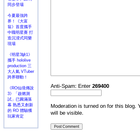
同步登場
今夏最強跨
界！《大富
翁》首度攜手
中職明星賽 打
造沉浸式同樂
現場
《明星3缺1》
攜手 hololive
production 三
大人氣 VTuber
跨界聯動！
Anti-Spam: Enter
269400
《RO仙境傳說
3》「啟燃測
試」已圓滿落
幕 熟悉又創新
Moderation is turned on for this blog. 
的 RO 體驗獲
will be visible.
玩家肯定