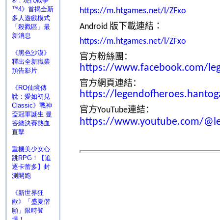
®：現代戰爭
™4》首揭全新
https://m.htgames.net/l/ZFxo
多人遊戲模式
版
下載
連結：
Android
「殺戮區」最
新消息
https://m.htgames.net/l/ZFxo
《黑色沙漠》
官方粉絲團：
釋出全新職業
https://www.facebook.com/le
預告影片
官方
網頁
連結：
《RO仙境傳
https://legendofheroes.hanto
說：愛如初見
Classic》戰神
官方
連結：
YouTube
盃冠軍誕生 曼
https://www.youtube.com/@l
谷總決賽熱血
直擊
重機美少女心
跳RPG！【追
逐卡蕾多】封
測開跑
《新世界狂
歡》「盛夏偕
願」限時登
場！