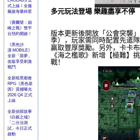
EROLABS 正
式上線！全服
多元玩法登場 樂趣盡享不停
瘋搶海量碎星
《賽爾號：巔
峰之戰》雙平
版本更新後開放「公會突襲」
台預約開啟！
季），玩家需同時配置先遣隊
《黑色沙
贏取豐厚獎勵。另外，卡卡布
漠 MOBILE》
《海之檻歌》新增【極難】挑
全新「噩夢」
戰！
改版享受刺激
戰鬥
全新暗黑都會
RPG《黑色基
因》震撼曝光
2026 Q4 正式
上線
全新偵探故事
《白銀之城》
「二分法測
試」今日正式
啟動