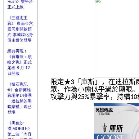
Rush》雙平台
正式上線
《三國志王
戰》 東南亞六
國同步開啟預
約 李國煌化身
盟主爆笑登場
經典再現！
《賽爾號：巔
峰之戰》正式
定檔 8 月 12
日開服
限定★
「庫斯」，在迪拉斯
3
《爐石戰記
眾，作為小偷似乎過於顯眼。
®》全新英雄
攻擊力與
暴擊率，持續
戰場第14賽季
25%
10
「達拉然的黑
暗贈禮」現已
登場
《黑色沙
漠 MOBILE》
第二波「內容