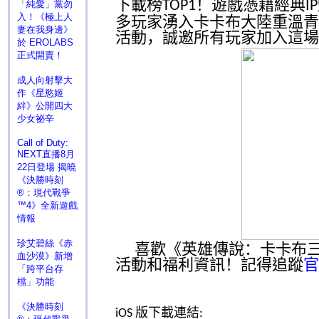
下載榜
！遊戲憑藉經典
TOP1
IP
「純愛」黨勿
入！《極上人
多玩家湧入卡卡布大陸重溫青
妻在我身邊》
活動，誠邀所有玩家加入這場
於 EROLABS
正式開賣！
成人向射擊大
作《星慾姬
絆》公開四大
少女祕辛
Call of Duty:
NEXT直播8月
22日登場 揭曉
《決勝時刻
®：現代戰爭
™4》全新遊戲
情報
珍艾碧絲《赤
喜歡《
英雄傳說：卡卡布
血沙漠》新增
活動
和福利
資訊
！
記得追蹤
官
「跨平台存
檔」功能
《決勝時刻
版
下載
連結
iOS
: