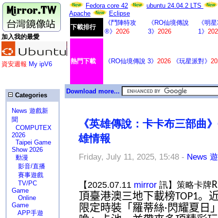
Fedora core 42
ubuntu 24.04.2 LTS
Apache
Eclipse
《鬥陣特攻
《RO仙境傳說
《明星
下載排行
®》
2026
3》
2026
1》
202
加入我的最愛
熱門下載
《RO仙境傳說 3》
2026
《玩星派對》
20
資安週報
My ipV6
Download more...
Categories
News 遊戲新
聞
《英雄傳說：卡卡布三部曲》
COMPUTEX
2026
雄情報
Taipei Game
Show 2026
Friday, July 11, 2025, 15:48 -
News 
動漫
影音/直播
賽事遊戲
TV/PC
R
【2025.07.11
mirror
訊】策略卡牌
Game
頂臺港澳三地下載榜
。
TOP1
Online
Game
限定時裝「羅蒂絲
閃耀夏日
·
APP手遊