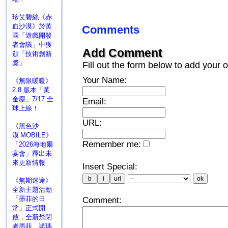
珍艾碧絲《赤
血沙漠》於英
Comments
國「遊戲開發
者會議」中獲
Add Comment
頒「技術創新
獎」
Fill out the form below to add you
Your Name:
《無限暖暖》
2.8 版本「黃
金塵」7/17 全
Email:
球上線！
URL:
《黑色沙
漠 MOBILE》
Remember me:
「2026海地爾
宴會」釋出未
來更新情報
Insert Special:
《無期迷途》
全新主題活動
「墨菲的日
Comment:
常」正式開
啟，全新禁閉
者墨菲、諾瑪