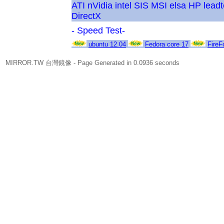
ATI
nVidia
intel
SIS
MSI
elsa
HP
lead
DirectX
- Speed Test-
ubuntu 12.04
Fedora core 17
FireF
MIRROR.TW 台灣鏡像
- Page Generated in 0.0936 seconds