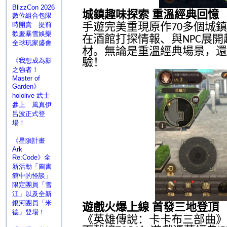
BlizzCon 2026
城鎮趣味探索 重溫經典回憶
數位組合包限
手遊完美重現原作
多個城鎮
時開賣 提前
70
歡慶暴雪娛樂
在酒館打探情報、與
展開
NPC
全球玩家盛會
材。無論是重溫經典場景，還
驗！
《我想成為影
之強者！
Master of
Garden》
hololive 武士
參上 風真伊
呂波正式登
場！
《星隕計畫
Ark
Re:Code》全
新活動「圖書
館中的怪談」
限定團員「雪
江」以及全新
銀河團員「米
遊戲火爆上線 首發三地登頂
德」登場！
《英雄傳說：卡卡布三部曲》