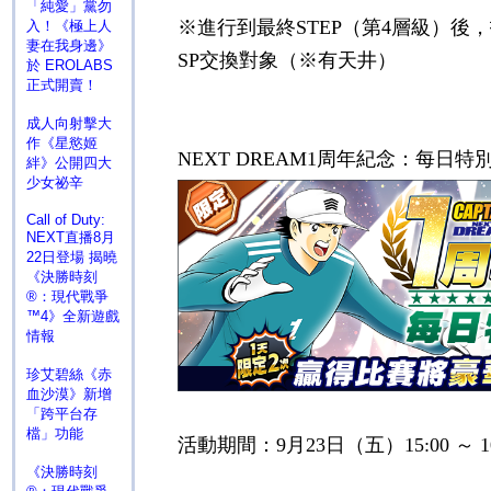
「純愛」黨勿
※進行到最終
STEP
（第
4
層級）後，
入！《極上人
妻在我身邊》
SP
交換對象（※有天井）
於 EROLABS
正式開賣！
成人向射擊大
作《星慾姬
NEXT DREAM1
周年紀念：每日特
絆》公開四大
少女祕辛
Call of Duty:
NEXT直播8月
22日登場 揭曉
《決勝時刻
®：現代戰爭
™4》全新遊戲
情報
珍艾碧絲《赤
血沙漠》新增
「跨平台存
檔」功能
活動期間：
9
月
23
日（五）
15:00
～
1
《決勝時刻