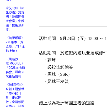
珍艾碧絲《赤
血沙漠》於英
國「遊戲開發
者會議」中獲
頒「技術創新
獎」
《無限暖暖》
活動期間：
9
月
23
日（五）
15:00
～
1
2.8 版本「黃
金塵」7/17 全
球上線！
活動期間，於遊戲內遊玩並達成條
《黑色沙
・夢球
漠 MOBILE》
・必殺技卸除券
「2026海地爾
宴會」釋出未
・黑球（
SSR
）
來更新情報
・足球王秘笈
《無期迷途》
全新主題活動
「墨菲的日
常」正式開
啟，全新禁閉
踏上成為歐洲球團王者的道路
者墨菲、諾瑪