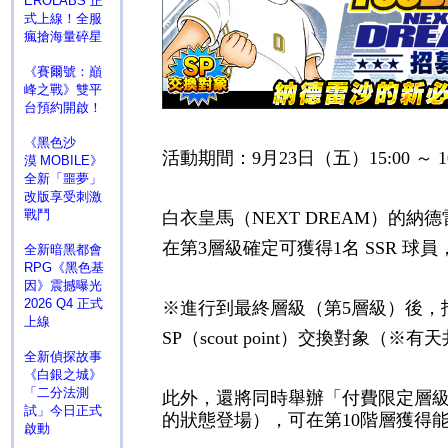
EROLABS 正
式上線！全服
瘋搶海量碎星
《賽爾號：巔
峰之戰》雙平
台預約開啟！
《黑色沙
活動期間：
9
月
23
日（五）
15:00
～
1
漠 MOBILE》
全新「噩夢」
改版享受刺激
戰鬥
白衣皇馬（
NEXT DREAM
）的納德
在第
3
層級確定可獲得
1
名
SSR
球員
全新暗黑都會
RPG《黑色基
因》震撼曝光
2026 Q4 正式
※進行到最終層級（第
5
層級）後，
上線
SP
（
scout point
）交換對象（※有天
全新偵探故事
《白銀之城》
「二分法測
此外，還將同時舉辦「付費限定層
試」今日正式
的狀態登場），可在第
10
階層獲得
啟動