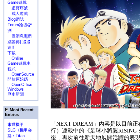
Game遊戲
虛寶序號
成人遊戲
Blog網誌
Forum論壇/評
測
假消息!![網
路謠傳] 追追
追!!
下載
Online
Game遊戲主
程式
OpenSource
開放原始碼
OpenOffice
Windows
歷史新聞
Most Recent
Entries
「
NEXT DREAM
」內容是以目前正
末世機甲
行）連載中的《足球小將翼
RISING
SLG《機甲突
襲：Titan
後，再次前往新天地展開活躍的表