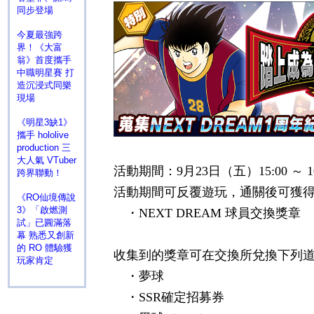
同步登場
今夏最強跨
界！《大富
翁》首度攜手
中職明星賽 打
造沉浸式同樂
現場
《明星3缺1》
攜手 hololive
production 三
大人氣 VTuber
活動期間：
9
月
23
日（五）
15:00
～
1
跨界聯動！
活動期間可反覆遊玩，通關後可獲
《RO仙境傳說
3》「啟燃測
・
NEXT DREAM
球員交換獎章
試」已圓滿落
幕 熟悉又創新
的 RO 體驗獲
收集到的獎章可在交換所兌換下列
玩家肯定
・夢球
・
SSR
確定招募券