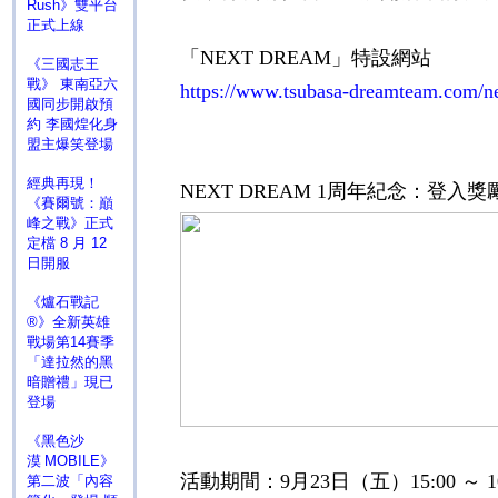
Rush》雙平台
正式上線
「
NEXT DREAM
」特設網站
《三國志王
戰》 東南亞六
https://www.tsubasa-dreamteam.com/n
國同步開啟預
約 李國煌化身
盟主爆笑登場
經典再現！
NEXT DREAM 1
周年紀念：登入獎
《賽爾號：巔
峰之戰》正式
定檔 8 月 12
日開服
《爐石戰記
®》全新英雄
戰場第14賽季
「達拉然的黑
暗贈禮」現已
登場
《黑色沙
漠 MOBILE》
活動期間：
9
月
23
日（五）
15:00
～
1
第二波「內容