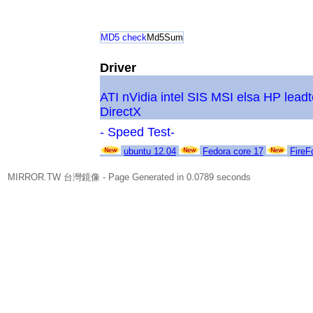
MD5 check
Md5Sum
Driver
ATI
nVidia
intel
SIS
MSI
elsa
HP
lead
DirectX
- Speed Test-
ubuntu 12.04
Fedora core 17
FireF
MIRROR.TW 台灣鏡像
- Page Generated in 0.0789 seconds