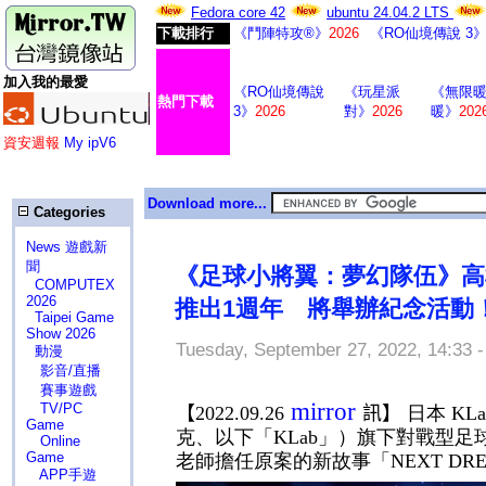
Fedora core 42
ubuntu 24.04.2 LTS
下載排行
《鬥陣特攻®》
2026
《RO仙境傳說 3
加入我的最愛
《RO仙境傳說
《玩星派
《無限
熱門下載
3》
2026
對》
2026
暖》
202
資安週報
My ipV6
Download more...
Categories
News 遊戲新
聞
《足球小將翼：夢幻隊伍》高橋
COMPUTEX
2026
推出1週年 將舉辦紀念活動
Taipei Game
Show 2026
Tuesday, September 27, 2022, 14:33 
動漫
影音/直播
賽事遊戲
mirror
TV/PC
【
2022.09.26
訊】
日本
KL
Game
克、以下「
KLab
」）旗下對戰型足
Online
Game
老師擔任原案的新故事「
NEXT DR
APP手遊