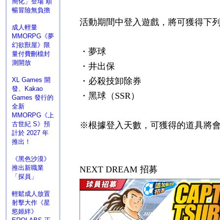
簡化」登場 順
暢冒險無負擔
活動期間中登入遊戲，將可獲得下
成人輕量
MMORPG《夢
幻欲獸屋》限
・夢球
量付費刪檔封
測開放
・井出保
XL Games 開
・必殺技卸除券
發、Kakao
・黑球（
SSR
）
Games 發行的
全新
MMORPG《上
古世紀 S》預
※根據登入天數，可獲得的道具將
計於 2027 年
推出！
《黑色沙漠》
推出新職業
NEXT DREAM
招募
「探員」
輕鬆成人放置
射擊大作《星
慾姬絆》