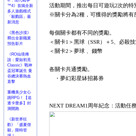
®：現代戰爭
活動期間，推出每日可遊玩
2
次的特
™4》首揭全新
多人遊戲模式
※關卡分為
2
種，可獲得的獎勵將有
「殺戮區」最
新消息
每個關卡都有不同的獎勵。
《黑色沙漠》
釋出全新職業
＜關卡
1
＞黑球（
SSR
）＋
5
、必殺技
預告影片
＜關卡
2
＞夢球 、錢幣
《RO仙境傳
說：愛如初見
Classic》戰神
各關卡共通獎勵。
盃冠軍誕生 曼
谷總決賽熱血
・夢幻彩星缽招募券
直擊
重機美少女心
跳RPG！【追
逐卡蕾多】封
NEXT DREAM1
周年紀念：活動任
測開跑
《新世界狂
歡》「盛夏偕
願」限時登
場！