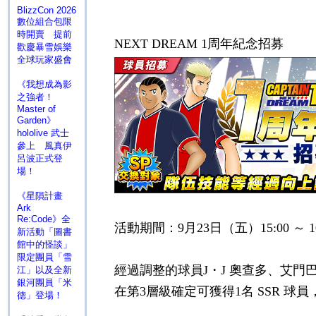
BlizzCon 2026
數位組合包限
時開賣 提前
NEXT DREAM 1
周年紀念招募
歡慶暴雪娛樂
全球玩家盛會
《我想成為影
之強者！
Master of
Garden》
hololive 武士
參上 風真伊
呂波正式登
場！
《星隕計畫
Ark
Re:Code》全
活動期間：
9
月
23
日（五）
15:00
～
1
新活動「圖書
館中的怪談」
限定團員「雪
經過調整的球員
J
・
J
奧查多、艾門
江」以及全新
銀河團員「米
在第
3
層級確定可獲得
1
名
SSR
球員
德」登場！