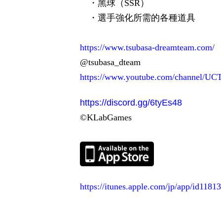
・黑球（
SSR
）
・選手強化所需的各種道具
https://www.tsubasa-dreamteam.com/
@tsubasa_dteam
https://www.youtube.com/channel
https://discord.gg/6tyEs48
©KLabGames
https://itunes.apple.com/jp/app/id1181